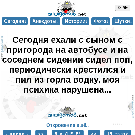
🌞 /🌒
Сегодня↓
Анекдоты↓
Истории↓
Фото↓
Шутки↓
Сегодня ехали с сыном с
пригорода на автобусе и на
соседнем сидении сидел поп,
периодически крестился и
пил из горла водку, моя
психика нарушена...
Откровения ещё..
- вверх -
<<
Д А Л Е Е!
>>
15 сразу