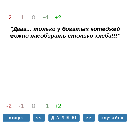
-2
-1
0
+1
+2
"Дааа... только у богатых котеджей
можно насобирать столько хлеба!!!"
-2
-1
0
+1
+2
- вверх -
<<
Д А Л Е Е!
>>
случайно