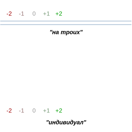
-2
-1
0
+1
+2
"на троих"
-2
-1
0
+1
+2
"индивидуал"