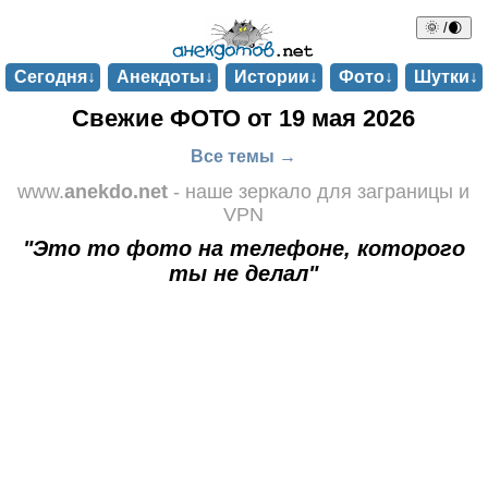
🌞 /🌒
Сегодня↓
Анекдоты↓
Истории↓
Фото↓
Шутки↓
Свежие ФОТО от 19 мая 2026
Все темы →
www.
anekdo.net
- наше зеркало для заграницы и
VPN
"Это то фото на телефоне, которого
ты не делал"