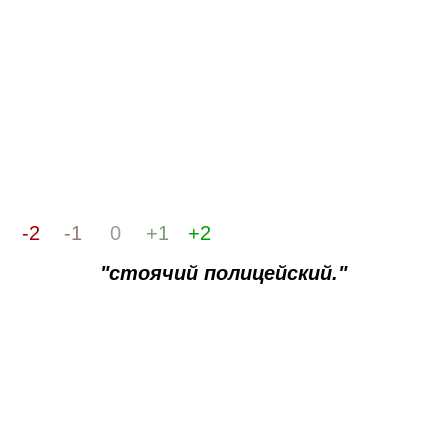
-2
-1
0
+1
+2
"стоячий полицейский."