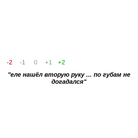
-2
-1
0
+1
+2
"еле нашёл вторую руку ... по губам не
догадался"