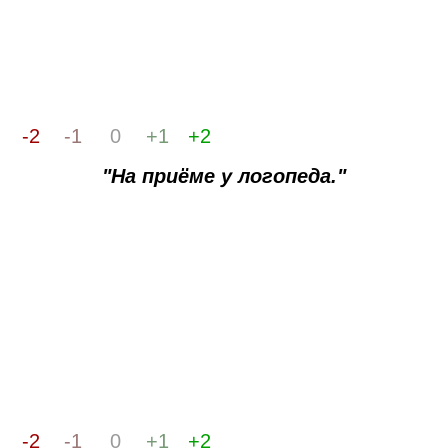
-2
-1
0
+1
+2
"На приёме у логопеда."
-2
-1
0
+1
+2