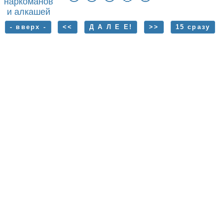
наркоманов
и алкашей
- вверх -
<<
Д А Л Е Е!
>>
15 сразу