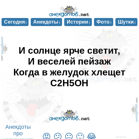
Сегодня↓
Анекдоты↓
Истории↓
Фото↓
Шутки↓
И солнце ярче светит,
И веселей пейзаж
Когда в желудок хлещет
C2H5OH
Анекдоты
про
😡
😕
😐
🙂
😂