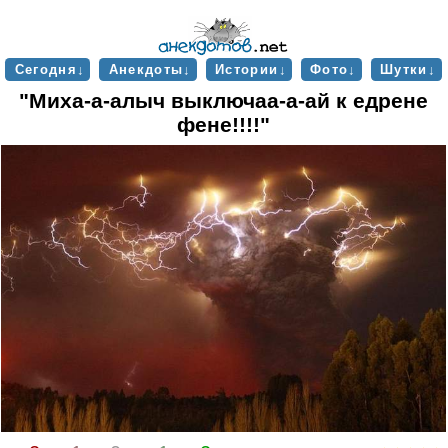
Сегодня↓
Анекдоты↓
Истории↓
Фото↓
Шутки↓
"Миха-а-алыч выключаа-а-ай к едрене
фене!!!!"