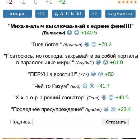
-2
-1
0
+1
+2
- вверх -
<<
Д А Л Е Е!
>>
случайно
"Миха-а-алыч выключаа-а-ай к едрене фене!!!!"
😁
😟
+140.5
(Виталян)
"Гнев богов."
😁
😟
+70.2
(доцент)
"Повторюсь, но господа, закрывайте за собой порталы
в паралленьные миры!"
😁
😟
+61.9
(АнубиС)
"ПЕРУН в ярости!!!"
😁
😟
+50
(777)
"Чей то Разум"
😁
😟
+41.7
(код)
"Х-х-о-о-р-р-роший озонатор"
😁
😟
+40.5
(Гена)
"Последнее предупреждение"
😁
😟
+23.4
(Igodas)
Подпись: