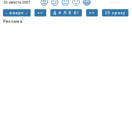
😡
😕
😐
🙂
😂
01 августа 2007
- вверх -
<<
Д А Л Е Е!
>>
15 сразу
Реклама: