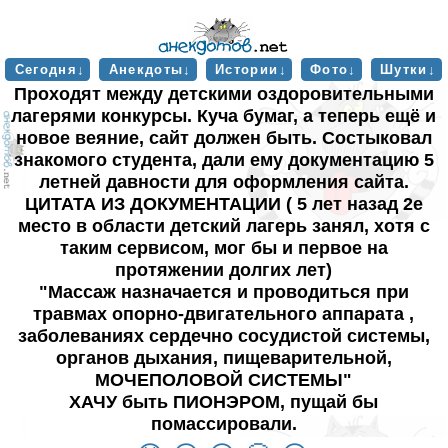
Сегодня↓
Анекдоты↓
Истории↓
Фото↓
Шутки↓
Проходят между детскими оздоровительными
лагерями конкурсы. Куча бумаг, а теперь ещё и
новое веяние, сайт должен быть. Состыковал
знакомого студента, дали ему документацию 5
летней давности для оформления сайта.
ЦИТАТА ИЗ ДОКУМЕНТАЦИИ ( 5 лет назад 2е
место в области детский лагерь занял, хотя с
таким сервисом, мог бы и первое на
протяжении долгих лет)
"Массаж назначается и проводиться при
травмах опорно-двигательного аппарата ,
заболеваниях сердечно сосудистой системы,
органов дыхания, пищеварительной,
МОЧЕПОЛОВОЙ СИСТЕМЫ"
ХАЧУ быть ПИОНЭРОМ, пущай бы
помассировали.