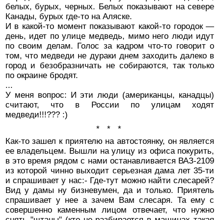
белых, бурых, черных. Белых показывают на севере
Канады, бурых где-то на Аляске.
И в какой-то момент показывают какой-то городок —
день, идет по улице медведь, мимо него люди идут
по своим делам. Голос за кадром что-то говорит о
том, что медведи не дураки днем заходить далеко в
город и безобразничать не собираются, так только
по окраине бродят.
...
У меня вопрос: И эти люди (американцы, канадцы)
считают, что в России по улицам ходят
медведи!!!??? :)
* * *
Как-то зашел к приятелю на автостоянку, он является
ее владельцем. Вышли на улицу из офиса покурить,
в это время рядом с нами останавливается ВАЗ-2109
из которой чинно выходит серьезная дама лет 35-ти
и спрашивает у нас:- Где-тут можно найти слесарей?
Вид у дамы ну бизневумен, да и только. Приятель
спрашивает у нее а зачем Вам слесаря. Та ему с
совершенно каменным лицом отвечает, что нужно
снять "штаны" (кто не разбирается в машинах такая