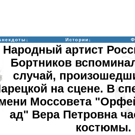
Анекдоты↓
Истории↓
Ф
Народный артист Росс
Бортников вспомина
случай, произошедш
арецкой на сцене. В сп
мени Моссовета "Орфей
ад" Вера Петровна ча
костюмы.