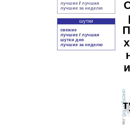
О
лучшие
/
лучшая
лучшие за неделю
шутки
П
свежие
лучшие
/
лучшая
х
шутки дня
лучшие за неделю
и
т