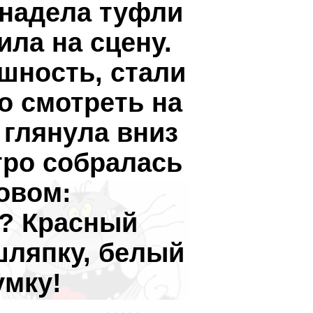
надела туфли
ила на сцену.
шность, стали
о смотреть на
 глянула вниз
тро собралась
овом:
ь? Красный
шляпку, белый
умку!