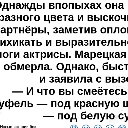
днажды впопыхах она 
разного цвета и выскоч
артнёры, заметив опло
ихикать и выразительн
ноги актрисы. Марецкая
 обмерла. Однако, быс
и заявила с выз
— И что вы смеётес
уфель — под красную 
— под белую с
Новые истории без