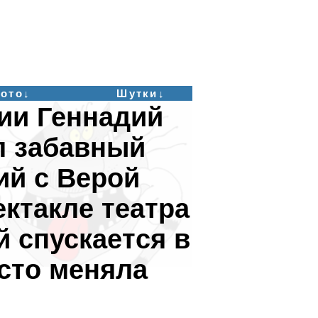
ото↓
Шутки↓
ии Геннадий
л забавный
ий с Верой
ектакле театра
 спускается в
сто меняла