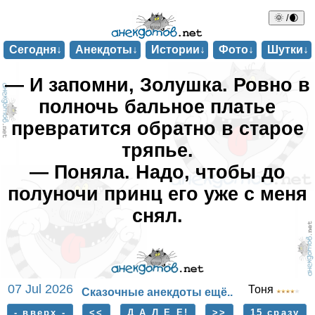
🌞 /🌒
Сегодня↓
Анекдоты↓
Истории↓
Фото↓
Шутки↓
— И запомни, Золушка. Ровно в
полночь бальное платье
превратится обратно в старое
тряпьe.
— Поняла. Надо, чтобы до
полуночи принц его уже с меня
снял.
07 Jul 2026
Тоня
Сказочные анекдоты ещё..
- вверх -
<<
Д А Л Е Е!
>>
15 сразу