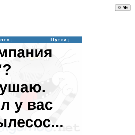
🌞 /🌒
ото↓
Шутки↓
омпания
"?
лушаю.
л у вас
лесос...