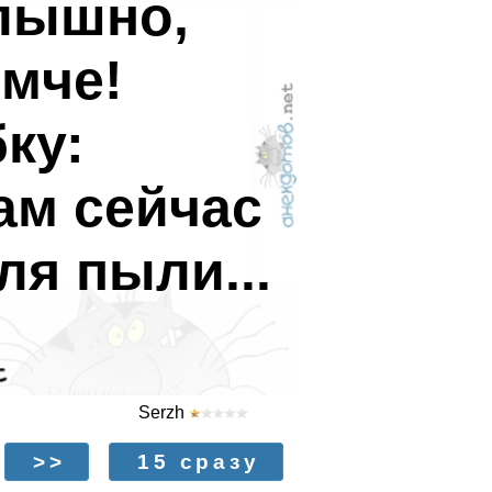
лышно,
омче!
ку:
ам сейчас
ля пыли...
Serzh
>>
15 сразу