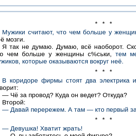
* * *
Мужики считают, что чем больше у женщи
ё мозги.
Я так не думаю. Думаю, всё наоборот. Ск
то чем больше у женщины с%ськи,
тем м
жиков, которые оказываются вокруг неё.
* * *
В коридоре фирмы стоят два электрика и
ворит:
— Чё за провод? Куда он ведет? Откуда?
Второй:
— Давай перережем. А там — кто первый зао
* * *
— Девушка! Хватит жрать!
— О, вы заботитесь о моей фигуре?