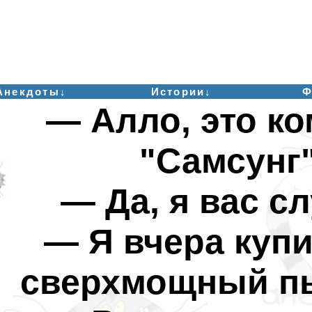
Анекдоты↓
Истории↓
Ф
— Алло, это к
"Самсунг
— Да, я вас с
— Я вчера купи
сверхмощный пы