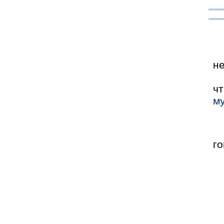
не
ч
му
го