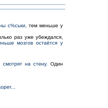
ны с%ськи,
тем меньше у
олько раз уже убеждался,
еньше мозгов остаётся у
 смотрят на стену.
Один
рет...