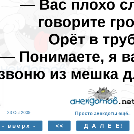
— Вас плохо с
говорите гр
Орёт в труб
— Понимаете, я в
звоню из мешка д
23 Oct 2009
Просто анекдоты ещё..
- вверх -
<<
Д А Л Е Е!