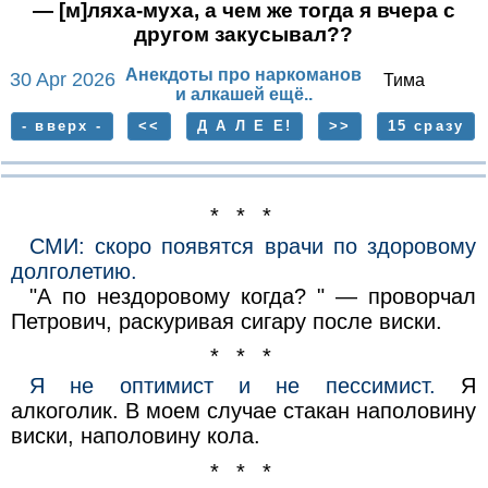
— [м]ляха-муха, а чем же тогда я вчера с
другом закусывал??
Анекдоты про наркоманов
30 Apr 2026
Тима
и алкашей ещё..
- вверх -
<<
Д А Л Е Е!
>>
15 сразу
* * *
СМИ: скоро появятся врачи по здоровому
долголетию.
"А по нездоровому когда? " — проворчал
Петрович, раскуривая сигару после виски.
* * *
Я не оптимист и не пессимист.
Я
алкоголик. В моем случае стакан наполовину
виски, наполовину кола.
* * *