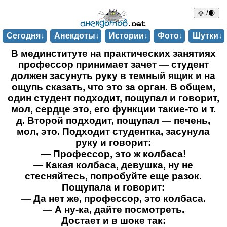
🌞 /🌒
Сегодня↓
Анекдоты↓
Истории↓
Фото↓
Шутки↓
В мединституте на практических занятиях
профессор принимает зачет — студент
должен засунуть руку в темный ящик и на
ощупь сказать, что это за орган. В общем,
один студент подходит, пощупал и говорит,
мол, сердце это, его функции такие-то и т.
д. Второй подходит, пощупал — печень,
мол, это. Подходит студентка, засунула
руку и говорит:
— Профессор, это ж колбаса!
— Какая колбаса, девушка, ну не
стесняйтесь, попробуйте еще разок.
Пощупала и говорит:
— Да нет же, профессор, это колбаса.
— А ну-ка, дайте посмотреть.
Достает и в шоке так: