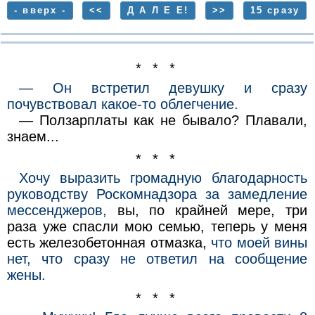
- вверх -
<<
Д А Л Е Е!
>>
15 сразу
* * *
— Он встретил девушку и сразу
почувствовал какое-то облегчение.
— Ползарплаты как не бывало? Плавали,
знаем...
* * *
Хочу выразить громадную благодарность
руководству Роскомнадзора за замедление
мессенджеров,
вы, по крайней мере, три
раза уже спасли мою семью, теперь у меня
есть железобетонная отмазка,
что моей вины
нет, что сразу не ответил на сообщение
жены.
* * *