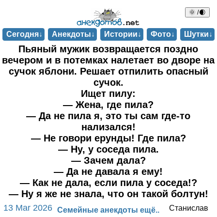
🌞 /🌒
Сегодня↓
Анекдоты↓
Истории↓
Фото↓
Шутки↓
Пьяный мужик возвращается поздно
вечером и в потемках налетает во дворе на
сучок яблони. Решает отпилить опасный
сучок.
Ищет пилу:
— Жена, где пила?
— Да не пила я, это ты сам где-то
нализался!
— Не говори ерунды! Где пила?
— Ну, у соседа пила.
— Зачем дала?
— Да не давала я ему!
— Как не дала, если пила у соседа!?
— Ну я же не знала, что он такой болтун!
13 Mar 2026
Станислав
Семейные анекдоты ещё..