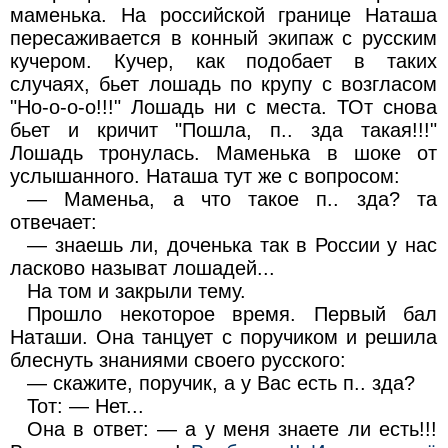
маменька. На российской границе Наташа
пересаживается в конный экипаж с русским
кучером. Кучер, как подобает в таких
случаях, бьет лошадь по крупу с возгласом
"Но-о-о-о!!!" Лошадь ни с места. ТОт снова
бьет и кричит "Пошла, п.. зда такая!!!"
Лошадь тронулась. Маменька в шоке от
услышанного. Наташа тут же с вопросом:
— Маменьа, а что такое п.. зда? та
отвечает:
— знаешь ли, доченька так в России у нас
ласково называт лошадей...
На том и закрыли тему.
Прошло некоторое время. Первый бал
Наташи. Она танцует с поручиком и решила
блеснуть знаниями своего русского:
— скажите, поручик, а у Вас есть п.. зда?
Тот: — Нет...
Она в ответ: — а у меня знаете ли есть!!!