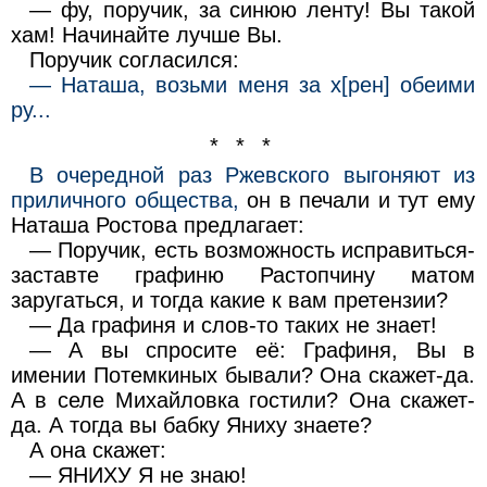
— фу, поручик, за синюю ленту! Вы такой
хам! Начинайте лучше Вы.
Поручик согласился:
— Наташа, возьми меня за х[рен] обеими
ру...
* * *
В очередной раз Ржевского выгоняют из
приличного общества,
он в печали и тут ему
Наташа Ростова предлагает:
— Поручик, есть возможность исправиться-
заставте графиню Растопчину матом
заругаться, и тогда какие к вам претензии?
— Да графиня и слов-то таких не знает!
— А вы спросите её: Графиня, Вы в
имении Потемкиных бывали? Она скажет-да.
А в селе Михайловка гостили? Она скажет-
да. А тогда вы бабку Яниху знаете?
А она скажет:
— ЯНИХУ Я не знаю!