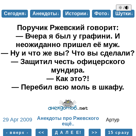
🌞 /🌒
Сегодня↓
Анекдоты↓
Истории↓
Фото↓
Шутки↓
Поручик Ржевский говорит:
— Вчера я был у графини. И
неожиданно пришел её муж.
— Ну и что же вы? Что вы сделали?
— Защитил честь офицерского
мундира.
— Как это?!
— Перебил всю моль в шкафу.
Анекдоты про Ржевского
29 Apr 2009
Артур
ещё..
- вверх -
<<
Д А Л Е Е!
>>
15 сразу