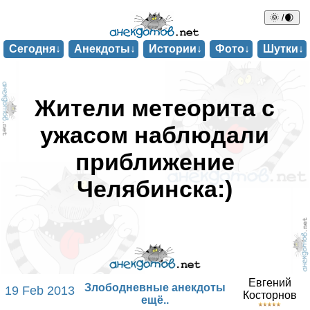
🌞 /🌒
Сегодня↓
Анекдоты↓
Истории↓
Фото↓
Шутки↓
Жители метеорита с
ужасом наблюдали
приближение
Челябинска:)
Евгений
Злободневные анекдоты
19 Feb 2013
Косторнов
ещё..