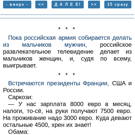
- вверх -
<<
Д А Л Е Е!
>>
15 сразу
* * *
Пока российская армия собирается делать
из мальчиков мужчин,
российское
развлекательное телевидение делает из
мальчиков женщин, и, судя по всему,
выигрывает.
* * *
Встречаются президенты Франции,
США и
России.
Саркози:
— У нас зарплата 8000 евро в месяц,
налоги, то-сё, на руки получают 7500 евро.
На проживание надо 3000 евро. Куда девают
остальные 4500, хрен их знает!
Обама: