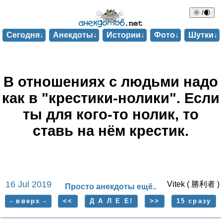
🌞 /🌒
Сегодня↓
Анекдоты↓
Истории↓
Фото↓
Шутки↓
В отношениях с людьми надо
как в "крестики-нолики". Если
ты для кого-то нолик, то
ставь на нём крестик.
16 Jul 2019
Vitek ( 勝利者 )
Просто анекдоты ещё..
- вверх -
<<
Д А Л Е Е!
>>
15 сразу