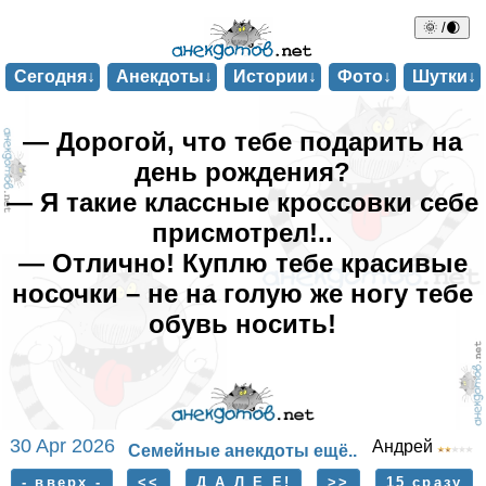
🌞 /🌒
Сегодня↓
Анекдоты↓
Истории↓
Фото↓
Шутки↓
— Дорогой, что тебе подарить на
день рождения?
— Я такие классные кроссовки себе
присмотрел!..
— Отлично! Куплю тебе красивые
носочки – не на голую же ногу тебе
обувь носить!
30 Apr 2026
Андрей
Семейные анекдоты ещё..
- вверх -
<<
Д А Л Е Е!
>>
15 сразу