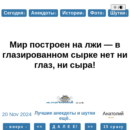
🌞 /🌒
Сегодня↓
Анекдоты↓
Истории↓
Фото↓
Шутки↓
Мир построен на лжи — в
глазированном сырке нет ни
глаз, ни сыра!
Лучшие анекдоты и шутки
Анатолий
20 Nov 2024
ещё..
- вверх -
<<
Д А Л Е Е!
>>
15 сразу