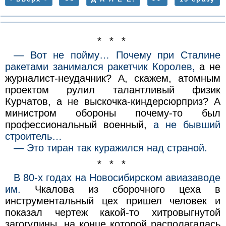
* * *
— Вот не пойму… Почему при Сталине
ракетами занимался ракетчик Королев,
а не
журналист-неудачник? А, скажем, атомным
проектом рулил талантливый физик
Курчатов, а не выскочка-киндерсюрприз? А
министром обороны почему-то был
профессиональный военный,
а не бывший
строитель…
— Это тиран так куражился над страной.
* * *
В 80-х годах на Новосибирском авиазаводе
им.
Чкалова из сборочного цеха в
инструментальный цех пришел человек и
показал чертеж какой-то хитровыгнутой
загогулины, на конце которой располагалась