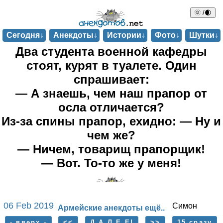
🌞 /🌒
Сегодня↓
Анекдоты↓
Истории↓
Фото↓
Шутки↓
Два студента военной кафедры
стоят, курят в туалете. Один
спрашивает:
— А знаешь, чем наш прапор от
осла отличается?
Из-за спины прапор, ехидно: — Ну и
чем же?
— Ничем, товарищ прапорщик!
— Вот. То-то же у меня!
06 Feb 2019
Симон
Армейские анекдоты ещё..
- вверх -
<<
Д А Л Е Е!
>>
15 сразу