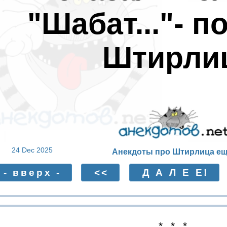
"Шабат..."- 
Штирли
24 Dec 2025
Анекдоты про Штирлица ещ
- вверх -
<<
Д А Л Е Е!
* * *