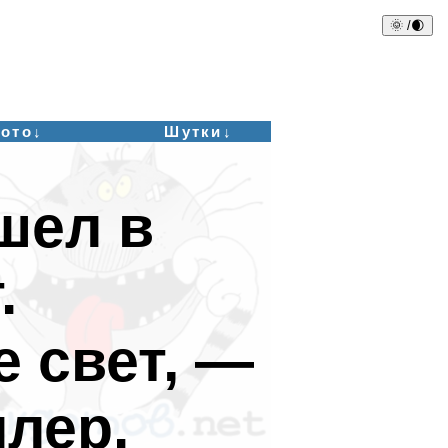
🌞 /🌒
ото↓
Шутки↓
шел в
.
 свет, —
лер.