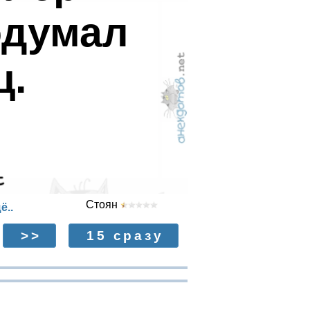
подумал
ц.
Стоян
ё..
>>
15 сразу