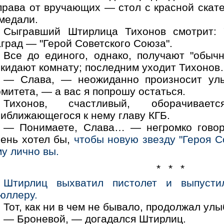
права от вручающих — стол с красной скат
медали.
Сыгравший Штирлица Тихонов смотрит: 
град — "Герой Советского Союза".
Все до единого, однако, получают "обыч
окидают комнату; последним уходит Тихоно
— Слава, — неожиданно произносит ул
митета, — а вас я попрошу остаться.
Тихонов, счастливый, оборачива
риближающегося к нему главу КГБ.
— Понимаете, Слава… — негромко говор
чень хотел бы,
чтобы новую звезду "Героя С
у лично вы.
* * *
Штирлиц выхватил пистолет и выпуст
юллеру.
Тот, как ни в чем не бывало, продолжал улы
— Броневой, — догадался Штирлиц.