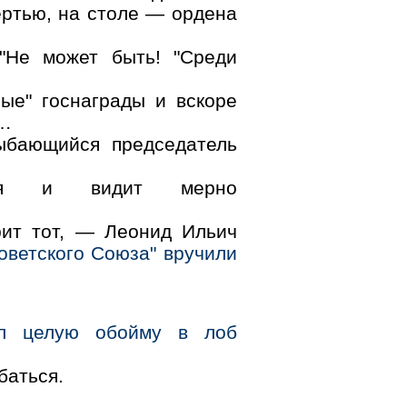
ертью, на столе — ордена
"Не может быть! "Среди
ные" госнаграды и вскоре
в…
ыбающийся председатель
ется и видит мерно
ит тот, — Леонид Ильич
оветского Союза" вручили
ил целую обойму в лоб
баться.