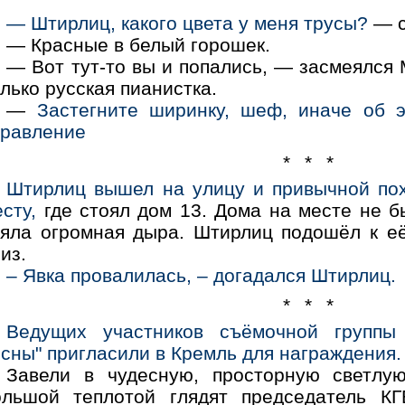
— Штирлиц, какого цвета у меня трусы?
— с
— Красные в белый горошек.
— Вот тут-то вы и попались, — засмеялся
лько русская пианистка.
—
Застегните ширинку, шеф, иначе об э
правление
* * *
Штирлиц вышел на улицу и привычной пох
сту,
где стоял дом 13. Дома на месте не б
ияла огромная дыра. Штирлиц подошёл к е
из.
– Явка провалилась, – догадался Штирлиц.
* * *
Ведущих участников съёмочной группы
сны" пригласили в Кремль для награждения.
Завели в чудесную, просторную светлую
ольшой теплотой глядят председатель К