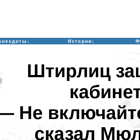
Анекдоты↓
Истории↓
Ф
Штирлиц за
кабинет
— Не включайте
сказал Мюл