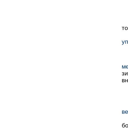
то
у
ме
з
вн
ве
б