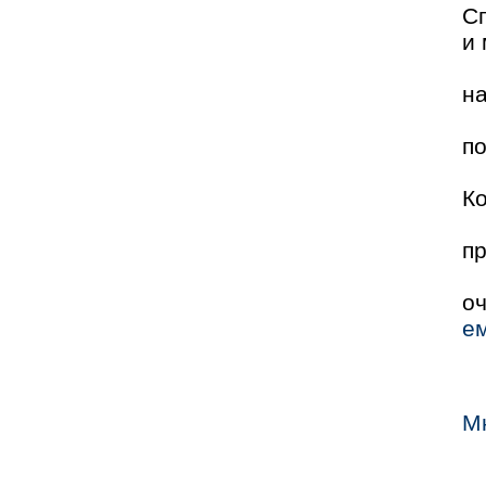
С
и 
на
п
Ко
п
о
ем
М