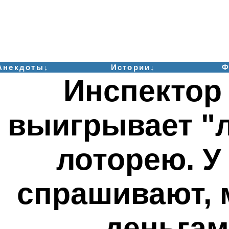
Анекдоты↓
Истории↓
Ф
Инспектор
выигрывает "
лоторею. У
спрашивают, 
деньга