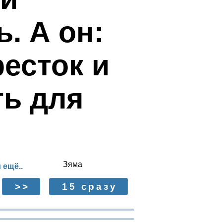
. А он:
есток и
ть для
Зяма
 ещё..
>>
15 сразу