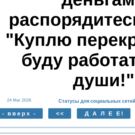
распорядитесь
"Куплю перекр
буду работа
души!"
24 Mar 2026
Статусы для социальных сетей
- вверх -
<<
Д А Л Е Е!