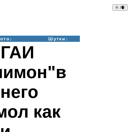
🌞 /🌒
ото↓
Шутки↓
 ГАИ
лимон"в
 него
мол как
ми