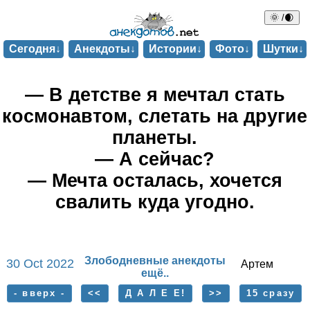
🌞 /🌒
Сегодня↓
Анекдоты↓
Истории↓
Фото↓
Шутки↓
— В детстве я мечтал стать
космонавтом, слетать на другие
планеты.
— А сейчас?
— Мечта осталась, хочется
свалить куда угодно.
Злободневные анекдоты
30 Oct 2022
Артем
ещё..
- вверх -
<<
Д А Л Е Е!
>>
15 сразу