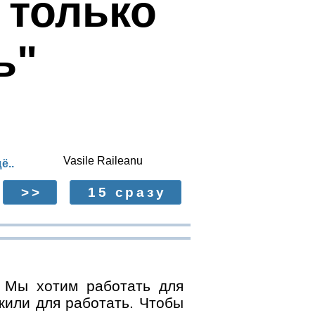
 только
ь"
Vasile Raileanu
ё..
>>
15 сразу
Мы хотим работать для
жили для работать. Чтобы