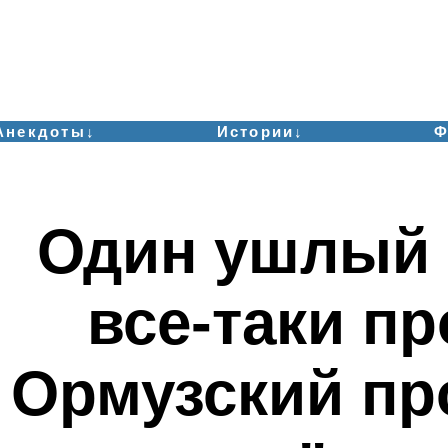
Анекдоты↓
Истории↓
Ф
Один ушлый 
все-таки п
Ормузский пр