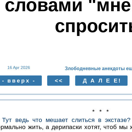
словами "мне
спросит
16 Apr 2026
Злободневные анекдоты ещ
- вверх -
<<
Д А Л Е Е!
* * *
Тут ведь что мешает слиться в экстазе?
рмально жить, а дерипаски хотят, чтоб мы 