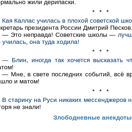
ормально жили дерипаски.
* * *
Кая Каллас училась в плохой советской шко
екретарь президента России Дмитрий Песков
— Это неправда! Советские школы —
лучш
 училась, она туда ходила!
* * *
— Блин, иногда так хочется высказать чт
атом!
— Мне, в свете последних событий, всё вр
ошло и матом!
* * *
В старину на Руси никаких мессенджеров н
горя не знали!
Злободневные анекдоты 