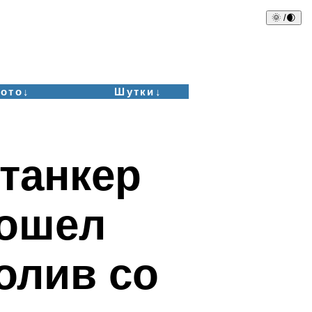
🌞 /🌒
ото↓
Шутки↓
танкер
рошел
олив со