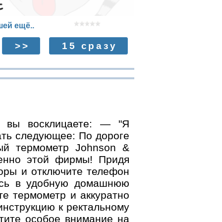
ей ещё..
>>
15 сразу
и вы восклицаете: — "Я
ть следующее: По дороге
ный термометр Jоhnsоn &
менно этой фирмы! Придя
торы и отключите телефон
есь в удобную домашнюю
те термометр и аккуратно
 инструкцию к ректальному
тите особое внимание на