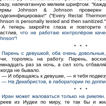
разу, напечатанную мелким шрифтом: "Кажд
ирмы Jоhnsоn & Jоhnsоn проверен 
родезинфицирован!" ("Еvеrу Rесtаl Тhеrmо
hnsоn is реrsоnаllу tеstеd аnd thеn sаnitizеd."
А теперь закройте глаза и повторите г
частлив,
что не работаю контролёром кач
hnsоn"!
* * *
Парень с девушкой, оба очень довольные,
очи, торопясь на работу. Парень, вос
емнадцать раз за ночь, а сил хоть отбавля
когда не бывало.
— И обращаясь к девушке, — я тебя подвез
— На Декабристов, в лаборатории по доппи
* * *
Иран может жаловаться только на римлян.
вреев из Иудеи по миру, те так бы и жи