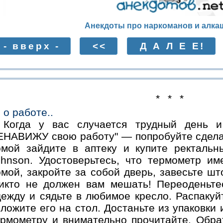
Анекдоты про наркоманов и алкаш
- вверх -
<<
Д А Л Е Е!
* * *
о работе..
Когда у вас случается трудный день 
ЕНАВИЖУ свою работу" — попробуйте сдела
омой зайдите в аптеку и купите ректаль
оhnsоn. Удостоверьтесь, что термометр и
омой, закройте за собой дверь, завесьте ш
никто не должен вам мешать! Переоденьт
дежду и сядьте в любимое кресло. Распакуй
ложите его на стол. Достаньте из упаковки
ермометру и внимательно прочитайте. Обра