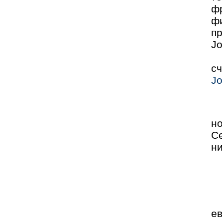
ф
ф
п
Jо
с
Jо
н
С
ни
е