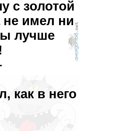
у с золотой
 не имел ни
ры лучше
!
—
, как в него