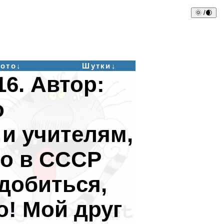
🌞 /🌒
ото↓
Шутки↓
16. Автор:
о
 и учителям,
о в СССР
добиться,
о! Мой друг