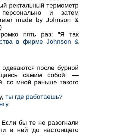
ый ректальный термометр
персонально и затем
mеtеr mаdе bу Jоhnsоn &
)
ромко пять раз: "Я так
ества в фирме Jоhnsоn &
одеваются после бурной
хищаясь самим собой: —
й, со мной раньше такого
у,
ты где работаешь?
нгу.
Если бы те не разогнали
ли в ней до настоящего