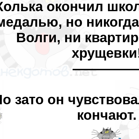
Колька окончил школ
медалью, но никогда
Волги, ни кварти
хрущевки
————
о зато он чувствовал
кончают.