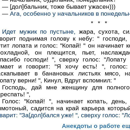
— [дол]бальник, тоже бывает ужасен)))
—
Ага, особенно у начальников в понедельн
* * *
Идет мужик по пустыне,
жара, сухота, си
ворит поднимая голову к небу: " господи, 
тит лопата и голос: "Копай! " он начинает 
рохладной, он плещится, пьет, наслаждае
пасибо господи! ", сверху голос: "Лопату 
умает и говорит: "Я хочу есть! ", голос: 
аскапывает в банановых листьях мясо, нае
опату верни! ", Кинул, Вдруг вспомнил: "
Господь, дай мне женщину для полного
респать! ",
Голос: "Копай! ", начинает копать, день,
ымотоный, садится на край карьера котор
варит: "За[дол]бался уже! ", сверху голос: "Л
Анекдоты о работе ещ