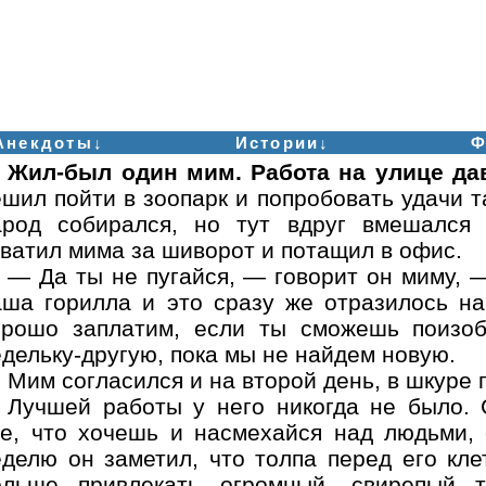
Анекдоты↓
Истории↓
Ф
Жил-был один мим. Работа на улице да
шил пойти в зоопарк и попробовать удачи т
арод собирался, но тут вдруг вмешался 
ватил мима за шиворот и потащил в офис.
— Да ты не пугайся, — говорит он миму, —
аша горилла и это сразу же отразилось н
орошо заплатим, если ты сможешь поизоб
дельку-другую, пока мы не найдем новую.
Мим согласился и на второй день, в шкуре г
Лучшей работы у него никогда не было. 
се, что хочешь и насмехайся над людьми, 
еделю он заметил, что толпа перед его кле
ольше привлекать огромный, свирепый т