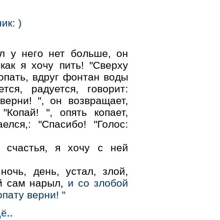
ик: )
л у него нет больше, он
как я хочу пить! "Сверху
копать, вдруг фонтан воды
тся, радуется, говорит:
верни! ", он возвращает,
"Копай! ", опять копает,
лся,: "Спасибо! "Голос:
 счастья, я хочу с ней
 ночь, день, устал, злой,
ый сам нарыл,
и со злобой
опату верни! "
ё..