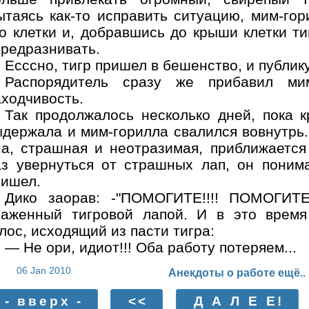
ытаясь как-то исправить ситуацию, мим-го
о клетки и, добравшись до крыши клетки ти
ередразнивать.
Есссно, тигр пришел в бешенство, и публик
Распорядитель сразу же прибавил мим
аходчивость.
Так продолжалось несколько дней, пока 
ыдержала и мим-горилла свалился вовнутрь.
на, страшная и неотразимая, приближается
аз увернуться от страшных лап, он понима
ришел.
Дико заорав: -"ПОМОГИТЕ!!!! ПОМОГИТЕ!
раженный тигровой лапой. И в это врем
лос, исходящий из пасти тигра:
— Не ори, идиот!!! Оба работу потеряем...
06 Jan 2010
Анекдоты о работе ещё..
- вверх -
<<
Д А Л Е Е!