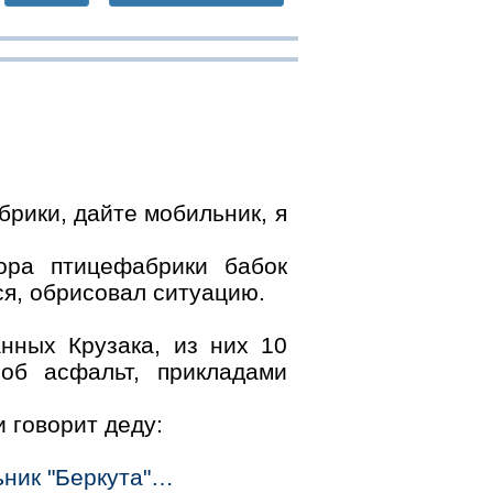
рики, дайте мобильник, я
ора птицефабрики бабок
ся, обрисовал ситуацию.
нных Крузака, из них 10
об асфальт, прикладами
 говорит деду:
ьник "Беркута"…