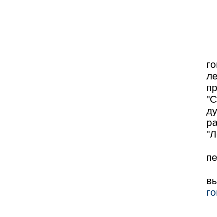
го
ле
п
"С
д
р
"Л
пе
в
го