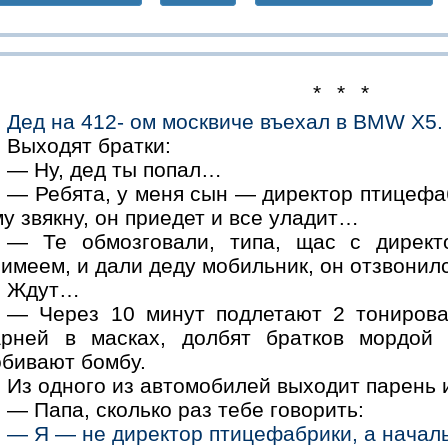
* * *
Дед на 412- ом москвиче въехал в BMW X5.
Выходят братки:
— Ну, дед ты попал…
— Ребята, у меня сын — директор птицефаб
у звякну, он приедет и все уладит…
— Те обмозговали, типа, щас с директ
имеем, и дали деду мобильник, он отзвонил
Ждут…
— Через 10 минут подлетают 2 тонирова
арней в масках, долбят братков мордой 
обивают бомбу.
Из одного из автомобилей выходит парень и
— Папа, сколько раз тебе говорить:
— Я — не директор птицефабрики, а начал