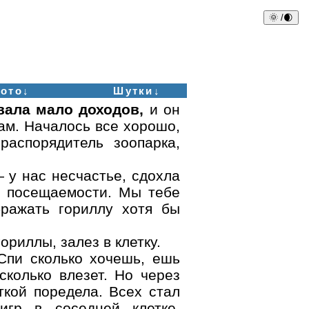
🌞 /🌒
ото↓
Шутки↓
вала мало доходов,
и он
ам. Началось все хорошо,
распорядитель зоопарка,
 у нас несчастье, сдохла
а посещаемости. Мы тебе
ражать гориллу хотя бы
ориллы, залез в клетку.
Спи сколько хочешь, ешь
сколько влезет. Но через
ткой поредела. Всех стал
игр в соседней клетке.