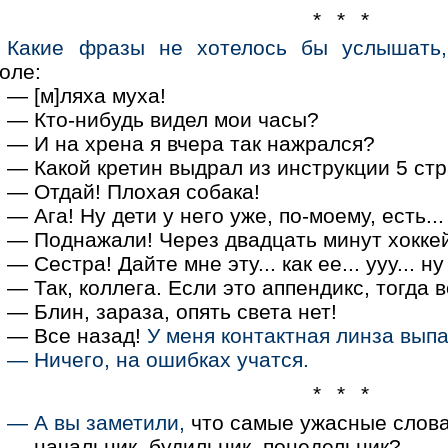
* * *
Какие фразы не хотелось бы услышать,
оле:
— [м]ляха муха!
— Кто-нибудь видел мои часы?
— И на хрена я вчера так нажрался?
— Какой кретин выдрал из инструкции 5 ст
— Отдай! Плохая собака!
— Ага! Ну дети у него уже, по-моему, есть...
— Поднажали! Через двадцать минут хокке
— Сестра! Дайте мне эту... как ее... ууу... ну
— Так, коллега. Если это аппендикс, тогда в
— Блин, зараза, опять света нет!
— Все назад!
У меня контактная линза выпа
— Ничего, на ошибках учатся.
* * *
— А вы заметили,
что самые ужасные слова 
— начальник, будильник, понедельник?