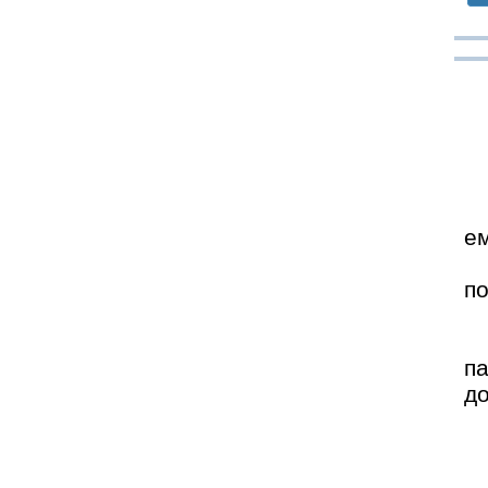
ем
по
п
д