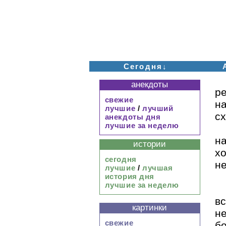
Сегодня↓
анекдоты
ре
свежие
н
лучшие
/
лучший
сх
анекдоты дня
лучшие за неделю
н
истории
х
сегодня
не
лучшие
/
лучшая
история дня
лучшие за неделю
в
картинки
н
свежие
б