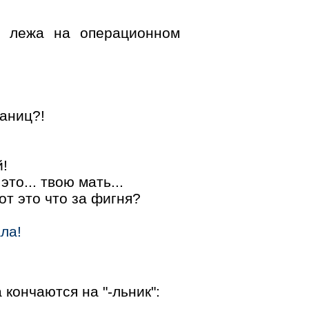
лежа на операционном
раниц?!
й!
 это... твою мать...
от это что за фигня?
ла!
кончаются на "-льник":