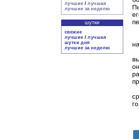
лучшие
/
лучшая
П
лучшие за неделю
ег
п
шутки
свежие
лучшие
/
лучшая
шутки дня
н
лучшие за неделю
в
о
р
п
с
го