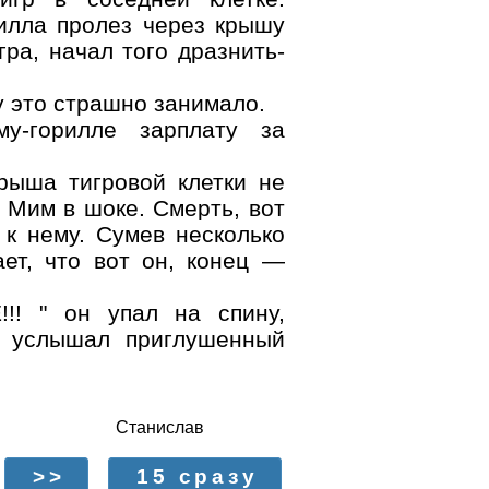
рилла пролез через крышу
гра, начал того дразнить-
у это страшно занимало.
у-горилле зарплату за
крыша тигровой клетки не
 Мим в шоке. Смерть, вот
 к нему. Сумев несколько
ет, что вот он, конец —
!! " он упал на спину,
я услышал приглушенный
Станислав
>>
15 сразу