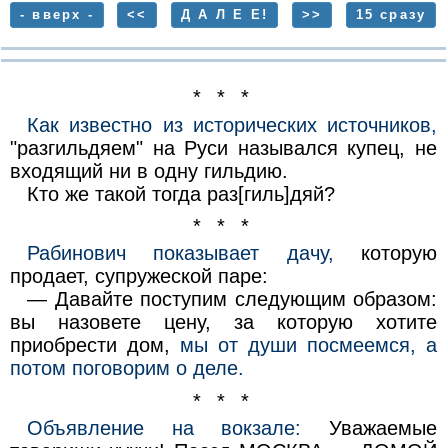
- вверх -
<<
Д А Л Е Е!
>>
15 сразу
* * *
Как известно из исторических источников,
"разгильдяем" на Руси назывался купец, не
входящий ни в одну гильдию.
Кто же такой тогда раз[гиль]дяй?
* * *
Рабинович показывает дачу,
которую
продает, супружеской паре:
— Давайте поступим следующим образом:
вы назовете цену, за которую хотите
приобрести дом,
мы от души посмеемся, а
потом поговорим о деле.
* * *
Объявление на вокзале:
Уважаемые