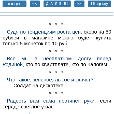
- вверх -
<<
Д А Л Е Е!
>>
15 сразу
* * *
Судя по тенденциям роста цен,
скоро на 50
рублей в магазине можно будет купить
только 5 монеток по 10 руб.
* * *
Все мы в неоплатном долгу перед
Родиной,
кто по квартплате, кто по налогам.
* * *
Что такое: зелёное, лысое и скачет?
— Солдат на дискотеке...
* * *
Радость вам сама протянет руки,
если
сердце светлое у вас.