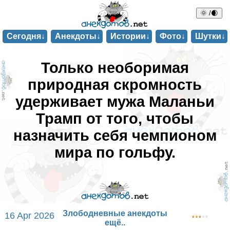
🌞 /🌒
Сегодня↓
Анекдоты↓
Истории↓
Фото↓
Шутки↓
Только необоримая
природная скромность
удерживает мужа Маланьи
Трамп от того, чтобы
назначить себя чемпионом
мира по гольфу.
Злободневные анекдоты
16 Apr 2026
ещё..