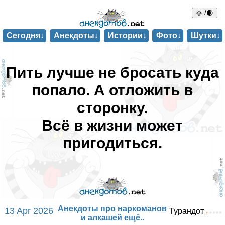
🌞 /🌒
Сегодня↓
Анекдоты↓
Истории↓
Фото↓
Шутки↓
Пить лучше не бросать куда
попало. А отложить в
сторонку.
Всё в жизни может
пригодиться.
Анекдоты про наркоманов
13 Apr 2026
Турандот
и алкашей ещё..