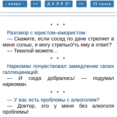
- вверх -
<<
Д А Л Е Е!
>>
15 сразу
* * *
Разговор с юристом-юмористом:
— Скажите, если сосед по даче стреляет в
меня солью, я могу стрельнУть ему в ответ?
— Текилой можете...
* * *
Наркоман почувствовал замедление своих
галлюцинаций.
— И сюда добрались! — подумал
наркоман.
* * *
— У вас есть проблемы с алкоголем?
— Доктор, это у меня без алкоголя
проблемы!