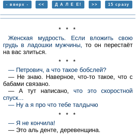
- вверх -
<<
Д А Л Е Е!
>>
15 сразу
* * *
Женская мудрость. Если вложить свою
грудь в ладошки мужчины,
то он перестаёт
на вас злиться.
* * *
— Петрович, а что такое бобслей?
— Не знаю. Наверное, что-то такое, что с
бабами связано.
— А тут написано,
что это скоростной
спуск...
— Ну а я про что тебе талдычю
* * *
— Я не кончила!
— Это аль денте, деревенщина.