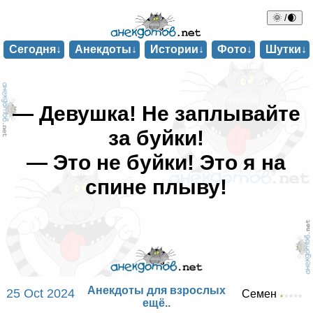
🌞 /🌒
Сегодня↓
Анекдоты↓
Истории↓
Фото↓
Шутки↓
— Девушка! Не заплывайте
за буйки!
— Это не буйки! Это я на
спине плыву!
Анекдоты для взрослых
25 Oct 2024
Семен
ещё..