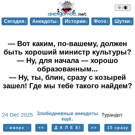
🌞 /🌒
Сегодня↓
Анекдоты↓
Истории↓
Фото↓
Шутки↓
— Вот каким, по-вашему, должен
быть хороший министр культуры?
— Ну, для начала — хорошо
образованным...
— Ну, ты, блин, сразу с козырей
зашел! Где мы тебе такого найдем?
Злободневные анекдоты
24 Dec 2025
Турандот
ещё..
- вверх -
<<
Д А Л Е Е!
>>
15 сразу