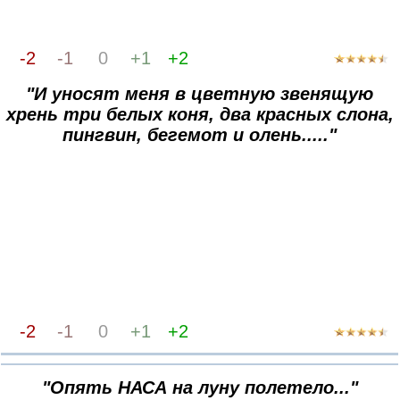
-2
-1
0
+1
+2
"И уносят меня в цветную звенящую
хрень три белых коня, два красных слона,
пингвин, бегемот и олень....."
-2
-1
0
+1
+2
"Опять НАСА на луну полетело..."