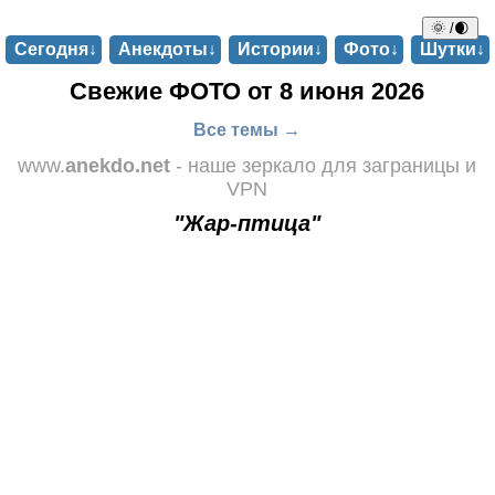
🌞 /🌒
Сегодня↓
Анекдоты↓
Истории↓
Фото↓
Шутки↓
Свежие ФОТО от 8 июня 2026
Все темы →
www.
anekdo.net
- наше зеркало для заграницы и
VPN
"Жар-птица"