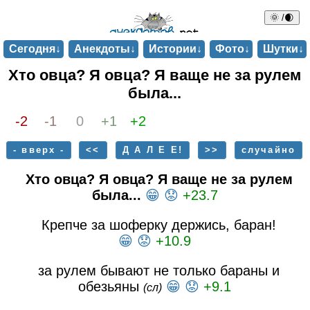
🌞 /🌒
Сегодня↓
Анекдоты↓
Истории↓
Фото↓
Шутки↓
Хто овца? Я овца? Я ваще не за рулем
была...
-2
-1
0
+1
+2
- вверх -
<<
Д А Л Е Е!
>>
случайно
Хто овца? Я овца? Я ваще не за рулем
была...
😁
😟
+23.7
Крепче за шоферку держись, баран!
😁
😟
+10.9
за рулем бывают не только бараны и
обезьяны
😁
😟
+9.1
(сл)