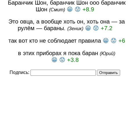
Баранчик Шон, баранчик Шон ооо баранчик
Шон
😁
😟
+8.9
(Смит)
Это овца, а вообще хоть он, хоть она — за
рулём — бараны.
😁
😟
+7.2
(Зеник)
так вот кто не соблюдает правила
😁
😟
+6
в этих приборах я пока баран
(Юрий)
😁
😟
+3.8
Подпись: