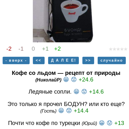
-2
-1
0
+1
+2
- вверх -
<<
Д А Л Е Е!
>>
случайно
Кофе со льдом — рецепт от природы
😁
😟
+24.6
(НиколайР)
Ледяные сопли.
😁
😟
+14.6
Это только я прочел БОДУН? или кто еще?
😁
😟
+14.4
(Гость)
Почти что кофе по турецки
😁
😟
+13
(Юрий)