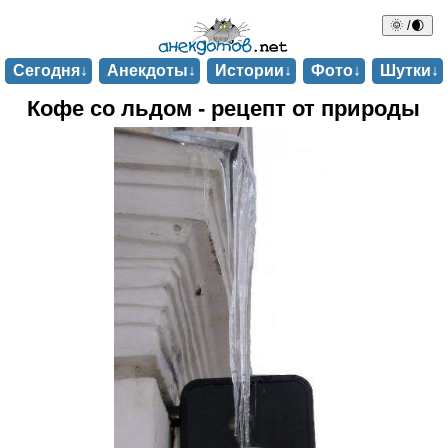
🌞 /🌒
Сегодня↓
Анекдоты↓
Истории↓
Фото↓
Шутки↓
Кофе со льдом - рецепт от природы