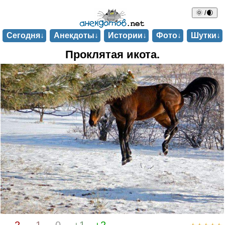
🌞 /🌒
Сегодня↓
Анекдоты↓
Истории↓
Фото↓
Шутки↓
Проклятая икота.