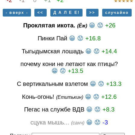
-2
-1
0
+1
+2
- вверх -
<<
Д А Л Е Е!
>>
случайно
Проклятая икота.
😁
😟
+26
(Ёж)
Пинки Пай
😁
😟
+16.8
Тыгыдымская лошадь
😁
😟
+14.4
почему кони не летают как птицы?
😁
😟
+13.5
С вертикальным взлетом
😁
😟
+13.3
Конь-огонь!
😁
😟
+12.6
(Етитькин)
Пегас на службе ВДВ
😁
😟
+8.3
сцука мышь...
😁
😟
-3
(санч)