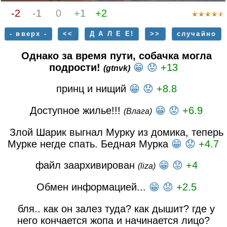
-2
-1
0
+1
+2
- вверх -
<<
Д А Л Е Е!
>>
случайно
Однако за время пути, собачка могла
подрости!
😁
😟
+13
(gtnvk)
принц и нищий
😁
😟
+8.8
Доступное жилье!!!
😁
😟
+6.9
(Влага)
Злой Шарик выгнал Мурку из домика, теперь
Мурке негде спать. Бедная Мурка
😁
😟
+4.7
файл заархивирован
😁
😟
+4
(liza)
Обмен информацией...
😁
😟
+2.5
бля.. как он залез туда? как дышит? где у
него кончается жопа и начинается лицо?