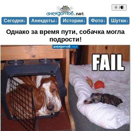
🌞 /🌒
Сегодня↓
Анекдоты↓
Истории↓
Фото↓
Шутки↓
Однако за время пути, собачка могла
подрости!