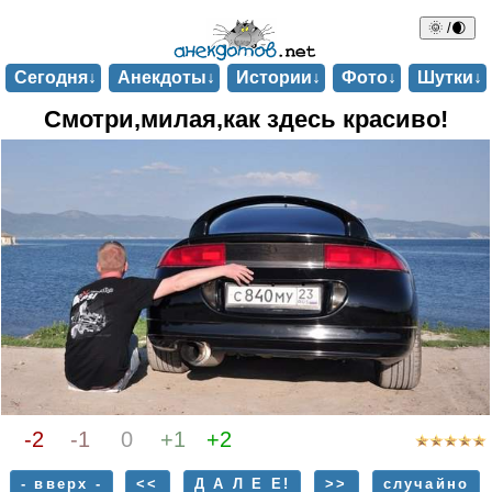
🌞 /🌒
Сегодня↓
Анекдоты↓
Истории↓
Фото↓
Шутки↓
Смотри,милая,как здесь красиво!
-2
-1
0
+1
+2
- вверх -
<<
Д А Л Е Е!
>>
случайно