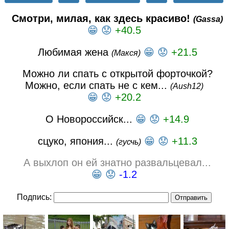
Смотри, милая, как здесь красиво!
(Gassa)
😁
😟
+40.5
Любимая жена
😁
😟
+21.5
(Макся)
Можно ли спать с открытой форточкой?
Можно, если спать не с кем...
(Aush12)
😁
😟
+20.2
О Новороссийск...
😁
😟
+14.9
сцуко, япония...
😁
😟
+11.3
(гусчь)
А выхлоп он ей знатно развальцевал...
😁
😟
-1.2
Подпись: