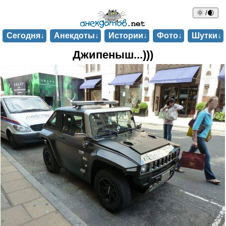
🌞 /🌒
Сегодня↓
Анекдоты↓
Истории↓
Фото↓
Шутки↓
Джипеныш...)))