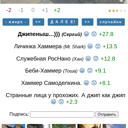
-2
-1
0
+1
+2
- вверх -
<<
Д А Л Е Е!
>>
случайно
Джипеныш...)))
😁
😟
+27.8
(Сергий)
Личинка Хаммера
😁
😟
+13.5
(Mr. Shark)
Служебная РосНано
😁
😟
+12.8
(Хан)
Беби-Хаммер
😁
😟
+9.1
(Тоша)
Хаммер Самоделкина.
😁
😟
+8.1
Странные лица у прохожих. А джип как джип
😁
😟
+2.3
Подпись: