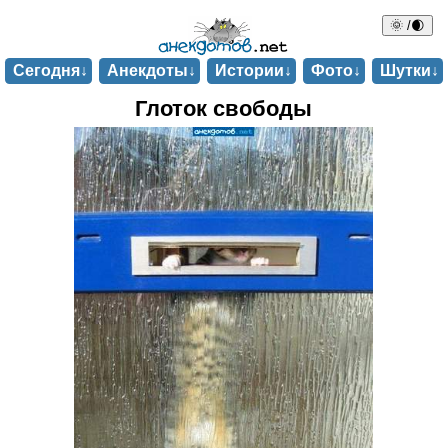
🌞 /🌒
Сегодня↓
Анекдоты↓
Истории↓
Фото↓
Шутки↓
Глоток свободы