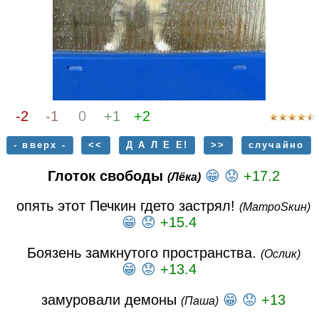
-2
-1
0
+1
+2
- вверх -
<<
Д А Л Е Е!
>>
случайно
Глоток свободы
😁
😟
+17.2
(Лёка)
опять этот Печкин гдето застрял!
(МатроSкин)
😁
😟
+15.4
Боязень замкнутого пространства.
(Ослик)
😁
😟
+13.4
замуровали демоны
😁
😟
+13
(Паша)