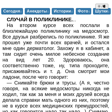
🌞 /🌒
Сегодня↓
Анекдоты↓
Истории↓
Фото↓
Шутки↓
СЛУЧАЙ В ПОЛИКЛИНИКЕ.
..
На втором курсе всех послали в
близлежайшую поликлинику на медосмотр.
Все друзья разбрелись по поликлинике. Я же
прошел уже почти всех врачей, и остался
мне один дерматолог. Захожу я в кабинет, а
там сидит очень милое небесное создание
на вид лет 20. Здороваюсь, она
соответственно тоже, ну, типа проходите,
присаживайтесь и т. д. Она смотрит мои
ладони, после чего говорит:
— Снимайте брюки и трусы. (А я, честно
говоря, на всякие медосмотры никогда не
ходил, так как за меня и моих друзей всегда
делала справки мать одного из них, поэтому
не в курсе всех медицинских премудростей,
но как говорится надо так надо...) Снимаю.