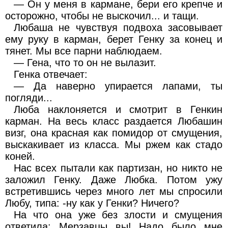
— Он у меня в кармане, бери его крепче и
осторожно, чтобы не выскочил... и тащи.
Любаша не чувствуя подвоха засовывает
ему руку в карман, берет Генку за конец и
тянет. Мы все парни наблюдаем.
— Гена, что то он не вылазит.
Генка отвечает:
— Да наверно упирается лапами, ты
погляди...
Люба наклоняется и смотрит в Генкин
карман. На весь класс раздается Любашин
визг, она красная как помидор от смущения,
выскакивает из класса. Мы ржем как стадо
коней.
Нас всех пытали как партизан, но никто не
заложил Генку. Даже Любка. Потом ужу
встретившись через много лет мы спросили
Любу, типа: -ну как у Генки? Ничего?
На что она уже без злости и смущения
ответила: Мерзавцы вы! Надо было мне