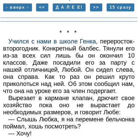
- вверх -
<<
Д А Л Е Е!
>>
15 сразу
* * *
Учился с нами в школе Генка,
переросток-
второгодник. Конкретный балбес. Тянули его
из-за всех сил лишь бы он окончил 10
классов. Даже посадили его за парту с
нашей отличницей, Любой. Он сидел слева,
она справа. Как то раз он решил круто
приколоться над ней. Об этом сообщил нам,
что она на уроке его за член подергает.
Вырезает в кармане клапан, дрючит свое
хозяйство пока оно не вырастает до
необходимых размеров, и говорит Любе:
— Слышь Любка, я на перемене бельчонка
поймал, хошь посмотреть?
— Хочу!