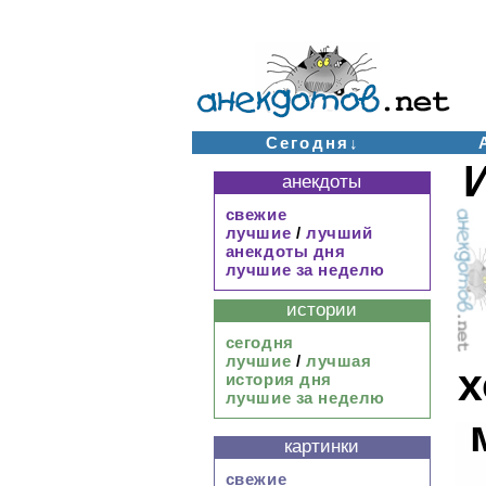
Сегодня↓
И
анекдоты
свежие
лучшие
/
лучший
анекдоты дня
лучшие за неделю
истории
сегодня
лучшие
/
лучшая
х
история дня
лучшие за неделю
картинки
свежие