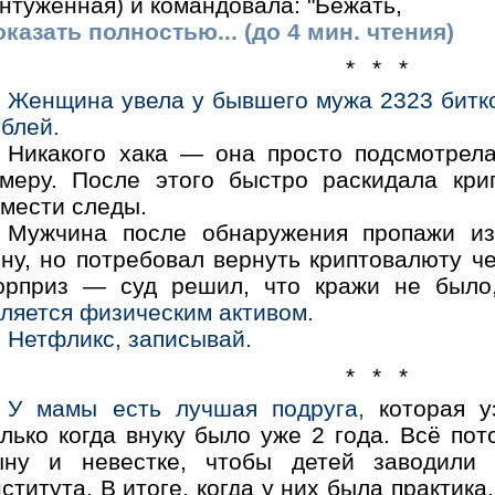
нтуженная) и командовала: "Бежать,
казать полностью... (до 4 мин. чтения)
* * *
Женщина увела у бывшего мужа 2323 битк
блей.
Никакого хака — она просто подсмотрел
амеру. После этого быстро раскидала кри
амести следы.
Мужчина после обнаружения пропажи изб
ну, но потребовал вернуть криптовалюту че
юрприз — суд решил, что кражи не был
ляется физическим активом.
Нетфликс, записывай.
* * *
У мамы есть лучшая подруга,
которая у
лько когда внуку было уже 2 года. Всё пот
ыну и невестке, чтобы детей заводили 
ститута. В итоге, когда у них была практика