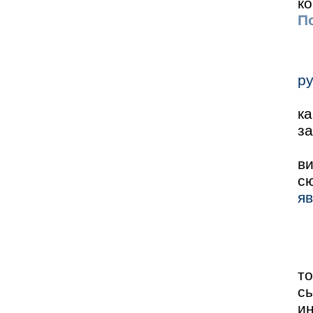
ко
По
ру
к
з
ви
с
яв
то
с
ин