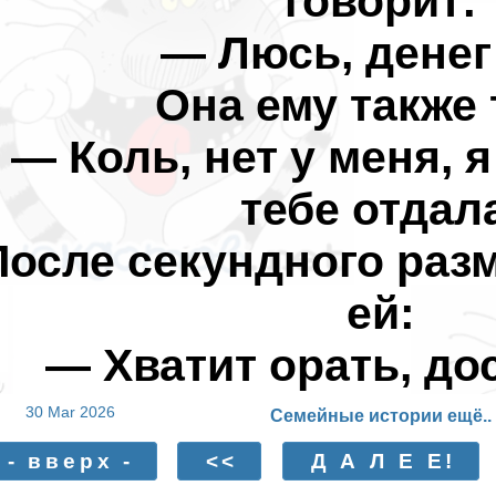
говорит:
— Люсь, денег
Она ему также 
— Коль, нет у меня, я
тебе отдал
После секундного ра
ей:
— Хватит орать, до
30 Mar 2026
Семейные истории ещё..
- вверх -
<<
Д А Л Е Е!