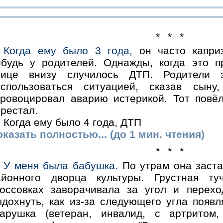
* * *
Когда ему было 3 года,
он часто каприз
ибудь у родителей. Однажды, когда это п
лице внизу случилось ДТП. Родители 
оспользоваться ситуацией, сказав сыну
провоцировал аварию истерикой. Тот повёл
рестал.
Когда ему было 4 года, ДТП
казать полностью... (до 1 мин. чтения)
* * *
У меня была бабушка.
По утрам она заста
айонного дворца культуры. Грустная т
россовках заворачивала за угол и перех
ыдохнуть, как из-за следующего угла появ
тарушка (ветеран, инвалид, с артритом