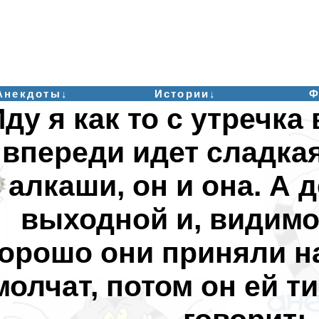
Анекдоты↓
Истории↓
Ф
ду я как то с утречка 
впереди идет сладка
алкаши, он и она. А 
выходной и, видимо
орошо они приняли на
молчат, потом он ей т