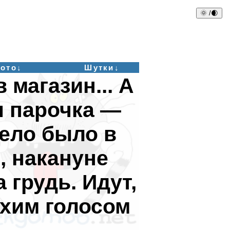
🌞 /🌒
ото↓
Шутки↓
в магазин... А
я парочка —
дело было в
, накануне
 грудь. Идут,
ихим голосом