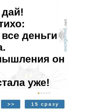
 дай!
тихо:
 все деньги
а.
змышления он
стала уже!
>>
15 сразу