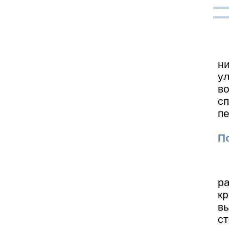
н
у
в
с
пе
По
р
к
в
с