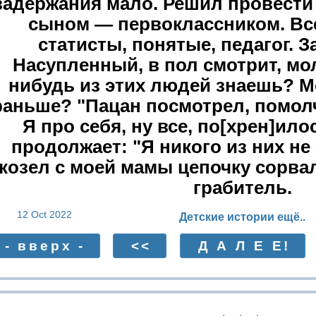
задержания мало. Решил провести
сыном — первоклассником. Все
статисты, понятые, педагог. З
Насупленный, в пол смотрит, мол
нибудь из этих людей знаешь? М
раньше? "Пацан посмотрел, помолч
Я про себя, ну все, по[хрен]ило
продолжает: "Я никого из них не 
козел с моей мамы цепочку сорвал
грабитель.
12 Oct 2022
Детские истории ещё..
- вверх -
<<
Д А Л Е Е!