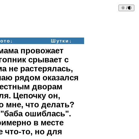
🌞 /🌒
ото↓
Шутки↓
 мама провожает
гопник срывает с
а не растерялась,
учаю рядом оказался
крестным дворам
я. Цепочку он,
о мне, что делать?
 "баба ошиблась".
римерно в месте
 что-то, но для