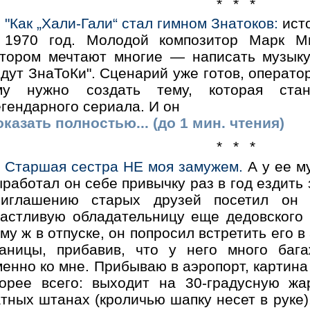
* * *
"Как „Хали-Гали“ стал гимном Знатоков:
исто
1970 год. Молодой композитор Марк Ми
отором мечтают многие — написать музык
дут ЗнаТоКи". Сценарий уже готов, операто
му нужно создать тему, которая стан
гендарного сериала. И он
казать полностью... (до 1 мин. чтения)
* * *
Старшая сестра НЕ моя замужем.
А у ее м
работал он себе привычку раз в год ездить з
риглашению старых друзей посетил он 
частливую обладательницу еще дедовского
му ж в отпуске, он попросил встретить его в
раницы, прибавив, что у него много баг
енно ко мне. Прибываю в аэропорт, картина
корее всего: выходит на 30-градусную жа
тных штанах (кроличью шапку несет в руке)