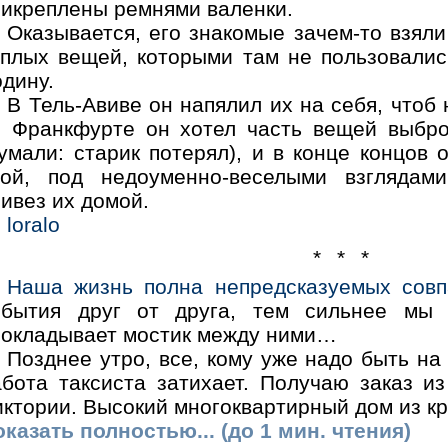
рикреплены ремнями валенки.
Оказывается, его знакомые зачем-то взяли
еплых вещей, которыми там не пользовалис
дину.
В Тель-Авиве он напялил их на себя, чтоб
о Франкфурте он хотел часть вещей выбро
умали: старик потерял), и в конце концов 
лой, под недоуменно-веселыми взглядам
ивез их домой.
loralo
* * *
Наша жизнь полна непредсказуемых совп
обытия друг от друга, тем сильнее мы 
рокладывает мостик между ними…
Позднее утро, все, кому уже надо быть на
абота таксиста затихает. Получаю заказ и
иктории. Высокий многоквартирный дом из к
казать полностью... (до 1 мин. чтения)