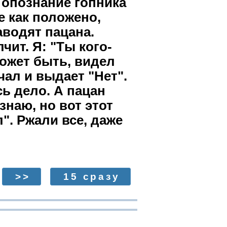
 опознание гопника
 как положено,
аводят пацана.
чит. Я: "Ты кого-
ожет быть, видел
ал и выдает "Нет".
сь дело. А пацан
знаю, но вот этот
". Ржали все, даже
>>
15 сразу