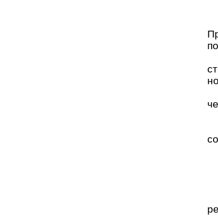
П
п
с
но
че
с
р