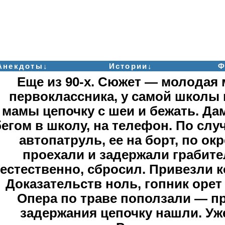
Анекдоты↓
Истории↓
Ф
Еще из 90-х. Сюжет — молодая
первоклассника, у самой школы 
мамы цепочку с шеи и бежать. Дам
бегом в школу, на телефон. По сл
автопатруль, ее на борт, по о
проехали и задержали грабител
естественно, сбросил. Привезли к
Доказательств ноль, гопник орет
Опера по траве поползали — п
задержания цепочку нашли. Уже