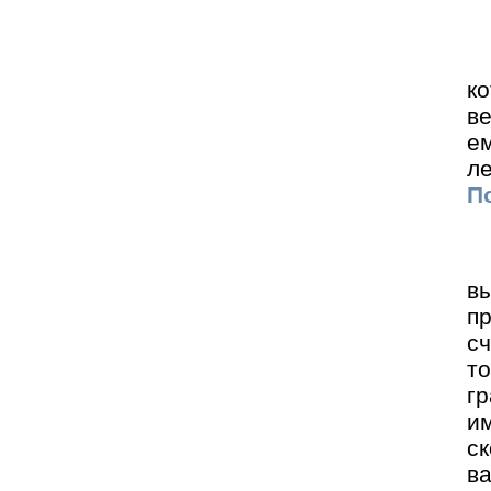
к
ве
е
ле
По
вы
п
с
то
г
им
с
ва