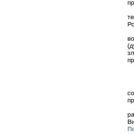
п
т
Ро
в
(д
з
пр
с
п
р
В
По