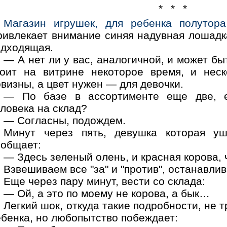
* * *
Магазин игрушек, для ребенка полутора
ривлекает внимание синяя надувная лошадк
одходящая.
— А нет ли у вас, аналогичной, и может бы
тоит на витрине некоторое время, и неск
визны, а цвет нужен — для девочки.
— По базе в ассортименте еще две, е
ловека на склад?
— Согласны, подождем.
Минут через пять, девушка которая у
ообщает:
— Здесь зеленый олень, и красная корова, 
Взвешиваем все "за" и "против", останавли
Еще через пару минут, вести со склада:
— Ой, а это по моему не корова, а бык…
Легкий шок, откуда такие подробности, не 
ебенка, но любопытство побеждает: