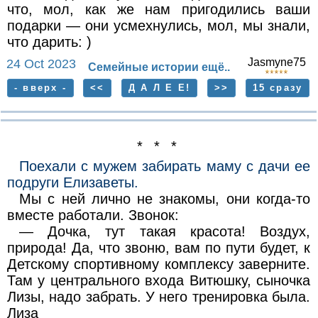
что, мол, как же нам пригодились ваши
подарки — они усмехнулись, мол, мы знали,
что дарить: )
Jasmyne75
24 Oct 2023
Семейные истории ещё..
- вверх -
<<
Д А Л Е Е!
>>
15 сразу
* * *
Поехали с мужем забирать маму с дачи ее
подруги Елизаветы.
Мы с ней лично не знакомы, они когда-то
вместе работали. Звонок:
— Дочка, тут такая красота! Воздух,
природа! Да, что звоню, вам по пути будет, к
Детскому спортивному комплексу заверните.
Там у центрального входа Витюшку, сыночка
Лизы, надо забрать. У него тренировка была.
Лиза