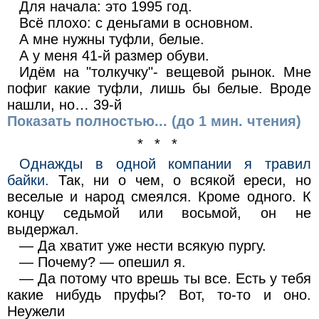
Для начала: это 1995 год.
Всё плохо: с деньгами в основном.
А мне нужны туфли, белые.
А у меня 41-й размер обуви.
Идём на "толкучку"- вещевой рынок. Мне
пофиг какие туфли, лишь бы белые. Вроде
нашли, но… 39-й
Показать полностью... (до 1 мин. чтения)
* * *
Однажды в одной компании я травил
байки.
Так, ни о чем, о всякой ереси, но
веселые и народ смеялся. Кроме одного. К
концу седьмой или восьмой, он не
выдержал.
— Да хватит уже нести всякую пургу.
— Почему? — опешил я.
— Да потому что врешь ты все. Есть у тебя
какие нибудь пруфы? Вот, то-то и оно.
Неужели