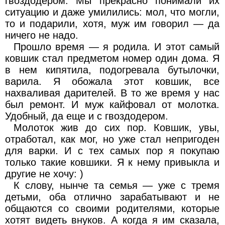
гвоздодером. Мы прекрасно понимали их
ситуацию и даже умилились: мол, что могли,
то и подарили, хотя, муж им говорил — да
ничего не надо.
Прошло время — я родила. И этот самый
ковшик стал предметом номер один дома. Я
в нем кипятила, подогревала бутылочки,
варила. Я обожала этот ковшик, все
нахваливая дарителей. В то же время у нас
был ремонт. И муж кайфовал от молотка.
Удобный, да еще и с гвоздодером.
Молоток жив до сих пор. Ковшик, увы,
отработал, как мог, но уже стал непригоден
для варки. И с тех самых пор я покупаю
только такие ковшики. Я к нему привыкла и
другие не хочу: )
К слову, нынче та семья — уже с тремя
детьми, оба отлично зарабатывают и не
общаются со своими родителями, которые
хотят видеть внуков. А когда я им сказала,