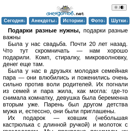
🌞 /🌒
Сегодня↓
Анекдоты↓
Истории↓
Фото↓
Шутки↓
Подарки разные нужны,
подарки разные
важны
Была у нас свадьба. Почти 20 лет назад.
Что тут скромничать — нам хорошо
подарили. Комп, стиралку, микроволновку,
денег еще там.
Была у нас в друзьях молодая семейная
пара — они влюбились и поженились очень
сильно против воли родителей. Их погнали
из семей и пара жила, как могла: где-то
снимала комнатку, девушка была беременна
вторым уже. Парень был другом детства
мужа и, естессно, они были приглашены.
Их подарок — ковшик (небольшая
кастрюлька с длинной ручкой) и молоток с