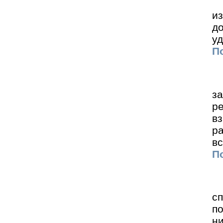
и
д
у
По
з
ре
в
р
вс
По
с
п
н