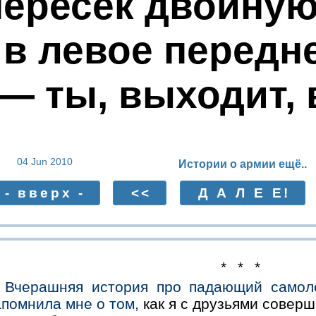
пересек двойную
в левое передн
— ты, выходит,
04 Jun 2010
Истории о армии ещё..
- вверх -
<<
Д А Л Е Е!
* * *
Вчерашняя история про падающий самол
помнила мне о том,
как я с друзьями совер