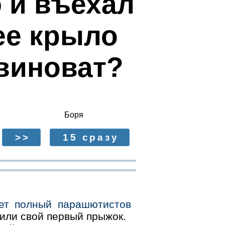
 и въехал
еe крыло
 виноват?
Боря
>>
15 сразу
ет полный парашютистов
шили свой первый прыжок.