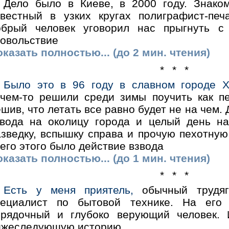
Дело было в Киеве, в 2000 году. Знако
звестный в узких кругах полиграфист-пе
обрый человек уговорил нас прыгнуть с 
довольствие
казать полностью... (до 2 мин. чтения)
* * *
Было это в 96 году в славном городе Х
ачем-то решили среди зимы поучить как пе
шив, что летать все равно будет не на чем. 
звода на околицу города и целый день н
азведку, вспышку справа и прочую пехотну
его этого было действие взвода
казать полностью... (до 1 мин. чтения)
* * *
Есть у меня приятель,
обычный трудяг
пециалист по бытовой технике. На его
орядочный и глубоко верующий человек.
ижеследующую историю.