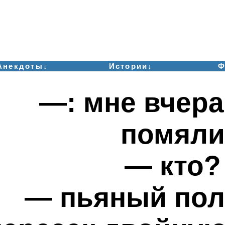
Анекдоты↓
Истории↓
Ф
—: мне вчера
помяли
— кто?
— пьяный пол