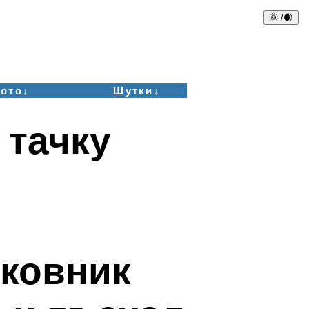
🌞 /🌒
ото↓
Шутки↓
 тачку
ковник