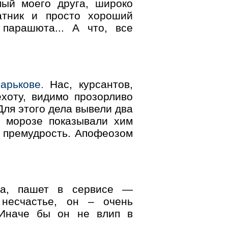
мый моего друга, широко
чатник и просто хороший
парашюта... А что, все
арькове.
Нас, курсантов,
хоту, видимо прозорливо
Для этого дела вывели два
а морозе показывали хим
ю премудрость. Апофеозом
а, пашет в сервисе —
 несчастье, он – очень
 Иначе бы он не влип в