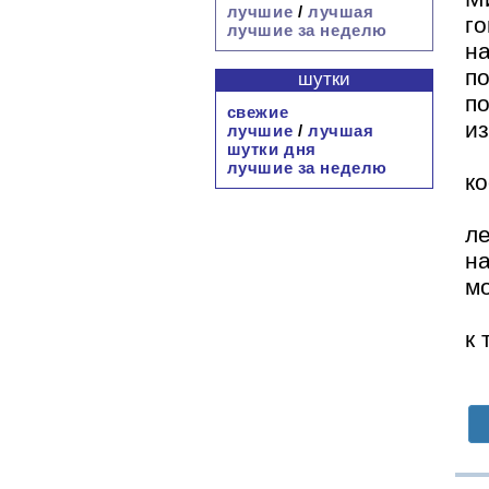
лучшие
/
лучшая
го
лучшие за неделю
н
по
шутки
по
свежие
из
лучшие
/
лучшая
шутки дня
лучшие за неделю
ко
л
н
м
к 