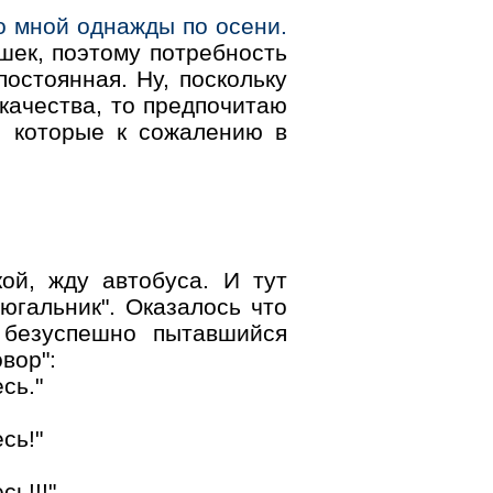
о мной однажды по осени.
шек, поэтому потребность
остоянная. Ну, поскольку
качества, то предпочитаю
, которые к сожалению в
ой, жду автобуса. И тут
югальник". Оказалось что
безуспешно пытавшийся
вор":
сь."
сь!"
ь!!!"