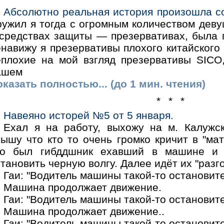
Абсолютно реальная история произошла с
ружил я тогда с огромным количеством деву
 средствах защиты — презервативах, была п
навижу я презервативы плохого китайского 
еплохие на мой взгляд презервативы SICO
ашем
казать полностью... (до 1 мин. чтения)
* * *
Навеяно исторей №5 от 5 января.
Ехал я на работу, выхожу на м. Калужск
ышу что кто то очень громко кричит в "мат
то был гибддшник ехавший в машине и 
тановить черную волгу. Далее идёт их "разго
Гаи: "Водитель машины такой-то остановите
Машина продолжает движение.
Гаи: "Водитель машины такой-то остановите
Машина продолжает движение..
Гаи: "Водитель машины такой-то остановитес