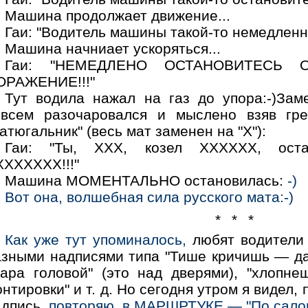
Машина продолжает движение...
Гаи: "Водитель машины такой-то немедленн
Машина начниает ускоряться...
Гаи: "НЕМЕДЛЕНО ОСТАНОВИТЕСЬ
ОРАЖЕНИЕ!!!"
Тут водила нажал на газ до упора:-)Зам
овсем разочаровался и мыслено взяв гре
атюгальник" (весь мат заменен на "X"):
Гаи: "Ты, XXX, козел XXXXXX, ост
XXXXXXX!!!"
Машина МОМЕНТАЛЬНО остановилась:
-)
Вот она, волшебная сила русского мата:-)
* * *
Как уже тут упоминалось,
любят водители 
азными надписями типа "Тише кричишь — да
дара головой" (это над дверями), "хлоп
нтировки" и т. д. Но сегодня утром я видел,
адпись,
повторяю, в МАРШРТУКЕ — "По салону