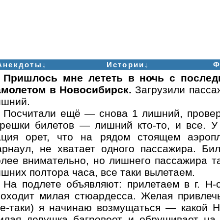
Анекдоты↓
Истории↓
Ф
Пришлось мне лететь в ночь с послед
амолетом в Новосибирск.
Загрузили пасса
ишний.
Посчитали ещё — снова 1 лишний, провер
орешки билетов — лишний кто-то, и все. У 
ация орет, что на рядом стоящем аэроп
арнаул, не хватает одного пассажира. Би
олее внимательно, но лишнего пассажира та
шних полтора часа, все таки вылетаем.
На подлете объявляют: прилетаем в г. Н-с
роходит милая стюардесса. Желая привлечь
се-таки) я начинаю возмущаться — какой Н
илая девушка багровеет и обрушивает на 