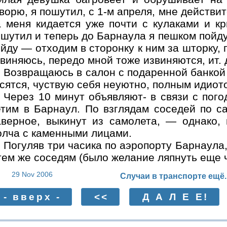
ворю, я пошутил, с 1-м апреля, мне действит
а меня кидается уже почти с кулаками и кр
шутил и теперь до Барнаула я пешком пойду
йду — отходим в сторонку к ним за шторку, 
виняюсь, передо мной тоже извиняются, ит. 
Возвращаюсь в салон с подаренной банкой
сятся, чуствую себя неуютно, полным идиот
Через 10 минут объявляют- в связи с пого
етим в Барнаул. По взглядам соседей по с
аверное, выкинут из самолета, — однако, 
олча с каменными лицами.
Погуляв три часика по аэропорту Барнаула,
тем же соседям (было желание ляпнуть еще ч
29 Nov 2006
Случаи в транспорте ещё.
- вверх -
<<
Д А Л Е Е!