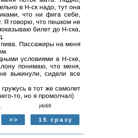
ельно в Н-ск надо, тут она
иками, что ни фига себе,
. Я говорю, что пешком не
показываю билет до Н-ска,
д.
 пива. Пассажиры на меня
ом.
дными условиями в Н-ске,
алону понимаю, что меня,
не выкинули, сидели все
 гружусь в тот же самолет
его-то, но я промолчал)
jrki69
.
>>
15 сразу