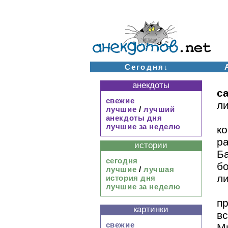
Сегодня↓
анекдоты
с
свежие
л
лучшие
/
лучший
анекдоты дня
лучшие за неделю
к
р
истории
Б
сегодня
б
лучшие
/
лучшая
ли
история дня
лучшие за неделю
п
картинки
в
свежие
М