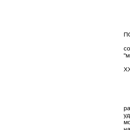
П
с
"м
X
р
у
мо
н