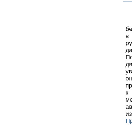
бе
в
р
д
По
д
у
о
пр
к
ме
ав
и
П