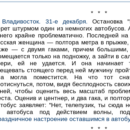
* * *
Владивосток. 31-е декабря.
Остановка "П
рет штурмом один из немногих автобусов. А
 него крайне проблематично. Последней на
усская женщина — полтора метра в прыжке, 
аже — с двумя гаками, причем большими, 
мещается только на подножку, а зайти в са
вери, ей не удается. И она начинает 
вещевать стоящего перед ней мужчину прой
на могла поместится. На что тот сна
отиснуться, потом, видя бесплодность свои
 ней, чтобы оценить весь масштаб пробл
ста. Оценив и центнер, и два гака, и полтор
тобус заявляет: "Нет, телепузик, ты сюда 
з автобуса под действием волны, под
раздничное настроение оставшимся в автобу
* * *