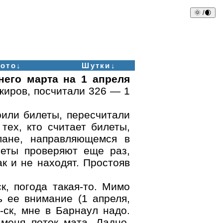
🌞 /🌒
ото↓
Шутки↓
него марта на 1 апреля
жиров, посчитали 326 — 1
или билеты, пересчитали
тех, кто считает билеты,
лане, направляющемся в
леты проверяют еще раз,
к и не находят. Простояв
к, погода такая-то. Мимо
 ее внимание (1 апреля,
-ск, мне в Барнаул надо.
меня поток мата. Ладно,