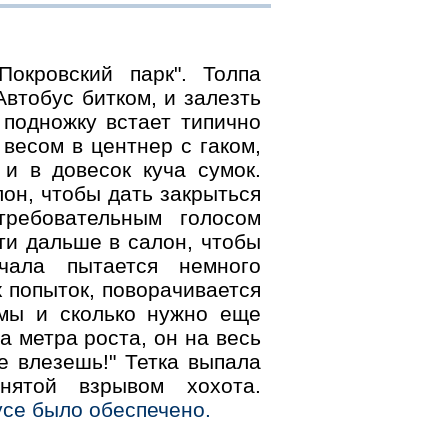
окровский парк". Толпа
втобус битком, и залезть
 подножку встает типично
весом в центнер с гаком,
и в довесок куча сумок.
лон, чтобы дать закрыться
требовательным голосом
ти дальше в салон, чтобы
чала пытается немного
х попыток, поворачивается
емы и сколько нужно еще
а метра роста, он на весь
не влезешь!" Тетка выпала
нятой взрывом хохота.
се было обеспечено.