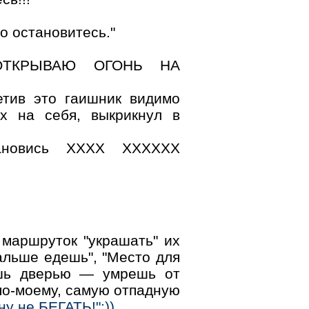
о остановитесь."
 ОТКРЫВАЮ ОГОНЬ НА
етив это гаишник видимо
х на себя, выкрикнул в
ановись XXXX XXXXXX
маршруток "украшать" их
льше едешь", "Место для
нешь дверью — умрешь от
 по-моему, самую отпадную
 не БЕГАТЬ!":))