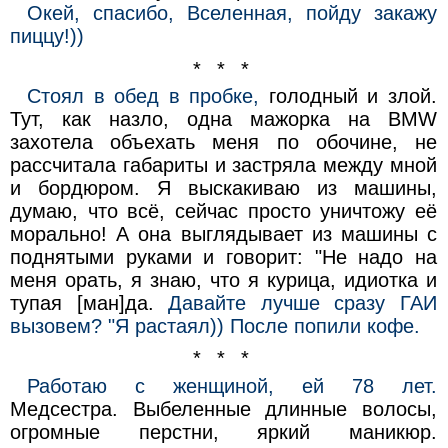
Окей, спасибо, Вселенная, пойду закажу
пиццу!))
* * *
Стоял в обед в пробке,
голодный и злой.
Тут, как назло, одна мажорка на ВМW
захотела объехать меня по обочине, не
рассчитала габариты и застряла между мной
и бордюром. Я выскакиваю из машины,
думаю, что всё, сейчас просто уничтожу её
морально! А она выглядывает из машины с
поднятыми руками и говорит: "Не надо на
меня орать, я знаю, что я курица, идиотка и
тупая [ман]да.
Давайте лучше сразу ГАИ
вызовем? "Я растаял)) После попили кофе.
* * *
Работаю с женщиной, ей 78 лет.
Медсестра. Выбеленные длинные волосы,
огромные перстни, яркий маникюр.