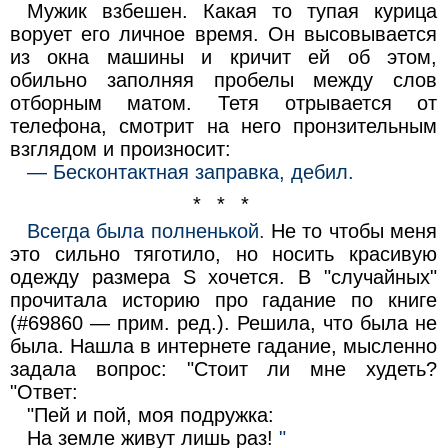
Мужик взбешен. Какая то тупая курица
ворует его личное время. Он высовывается
из окна машины и кричит ей об этом,
обильно заполняя пробелы между слов
отборным матом. Тетя отрывается от
телефона, смотрит на него пронзительным
взглядом и произносит:
— Бесконтактная заправка, дебил.
* * *
Всегда была полненькой.
Не то чтобы меня
это сильно тяготило, но носить красивую
одежду размера S хочется. В "случайных"
прочитала историю про гадание по книге
(#69860 — прим. ред.). Решила, что была не
была. Нашла в интернете гадание, мысленно
задала вопрос: "Стоит ли мне худеть?
"Ответ:
"Пей и пой, моя подружка:
На земле живут лишь раз!
"