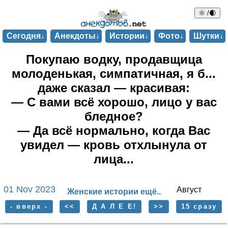
🌞 /🌒
Сегодня↓
Анекдоты↓
Истории↓
Фото↓
Шутки↓
Покупаю водку, продавщица
молоденькая, симпатичная, я б...
даже сказал — красивая:
— С вами всё хорошо, лицо у вас
бледное?
— Да всё нормально, когда Вас
увидел — кровь отхлынула от
лица...
01 Nov 2023
Август
Женские истории ещё..
- вверх -
<<
Д А Л Е Е!
>>
15 сразу