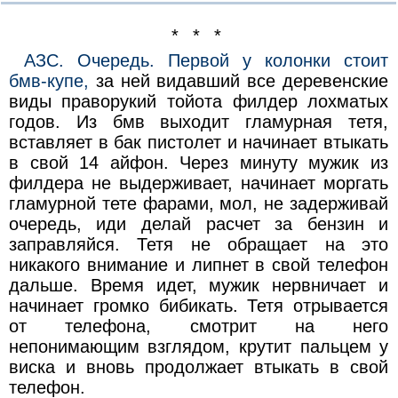
* * *
АЗС. Очередь. Первой у колонки стоит
бмв-купе,
за ней видавший все деревенские
виды праворукий тойота филдер лохматых
годов. Из бмв выходит гламурная тетя,
вставляет в бак пистолет и начинает втыкать
в свой 14 айфон. Через минуту мужик из
филдера не выдерживает, начинает моргать
гламурной тете фарами, мол, не задерживай
очередь, иди делай расчет за бензин и
заправляйся. Тетя не обращает на это
никакого внимание и липнет в свой телефон
дальше. Время идет, мужик нервничает и
начинает громко бибикать. Тетя отрывается
от телефона, смотрит на него
непонимающим взглядом, крутит пальцем у
виска и вновь продолжает втыкать в свой
телефон.