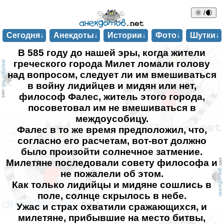
🌞 /🌒
Сегодня↓
Анекдоты↓
Истории↓
Фото↓
Шутки↓
В 585 году до нашей эры, когда жители
греческого города Милет ломали голову
над вопросом, следует ли им вмешиваться
в войну лидийцев и мидян или нет,
философ Фалес, житель этого города,
посоветовал им не вмешиваться в
междоусобицу.
Фалес в то же время предположил, что,
согласно его расчетам, вот-вот должно
было произойти солнечное затмение.
Милетяне последовали совету философа и
не пожалели об этом.
Как только лидийцы и мидяне сошлись в
поле, солнце скрылось в небе.
Ужас и страх охватили сражающихся, и
милетяне, прибывшие на место битвы,