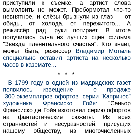
приступили к съёмке, а артист слова
вымолвить не может. Пробормотал что-то
невнятное, и слёзы брызнули из глаз — от
обиды, от холода, от пережитого... А
режиссёр рад, руки потирает. В итоге
получилась одна из лучших сцен фильма
"Звезда пленительного счастья". Кто знает,
может быть, режиссер
Владимир Мотыль
специально оставил артиста на несколько
часов в каземате...
* * *
В 1799 году в одной из мадридских газет
появилось извещение о продаже
300 экземпляров офортов серии "Капричос"
художника Франсиско Гойя:
"Сеньор
Франсиско де Гойя изготовил серию офортов
на фантастические сюжеты. Из всех
странностей и несуразностей, присущих
нашему обществу, из многочисленных