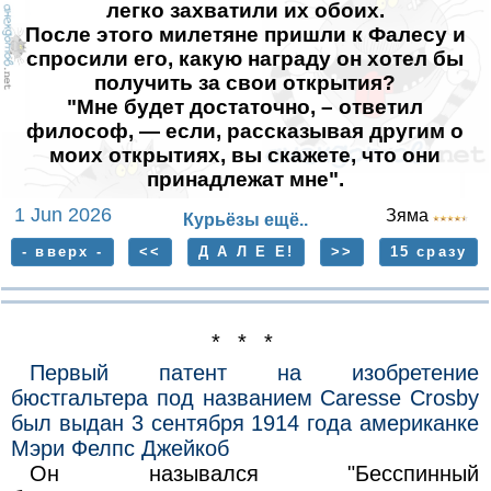
легко захватили их обоих.
После этого милетяне пришли к Фалесу и
спросили его, какую награду он хотел бы
получить за свои открытия?
"Мне будет достаточно, – ответил
философ, — если, рассказывая другим о
моих открытиях, вы скажете, что они
принадлежат мне".
1 Jun 2026
Зяма
Курьёзы ещё..
- вверх -
<<
Д А Л Е Е!
>>
15 сразу
* * *
Первый патент на изобретение
бюстгальтера под названием Caresse Crosby
был выдан 3 сентября 1914 года американке
Мэри Фелпс Джейкоб
Он назывался "Бесспинный