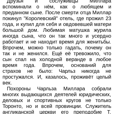
Друзья и сослуживцы Миллара
вспоминали о нём, как о любящем и
преданном сыне. После смерти отца Миллар
покинул "Королевский” отель, где прожил 23
года, и купил для себя и овдовевшей матери
большой дом. Любимая матушка журила
иногда сына, что он так много и усердно
работает и не находит время для женитьбы.
Впрочем, можно только гадать, почему он
так и не женился. Ещё её тревожило, что
сын спал на холодной веранде в любое
время года. Впрочем, оснований для
страхов не было: Чарльз никогда не
простужался. И, казалось, проживёт целый
век.
Похороны Чарльза Миллара собрали
многих выдающихся деятелей юридических,
деловых и спортивных кругов не только
Торонто, но и всей провинции. Служитель
англиканской церкви его преподобие Т.