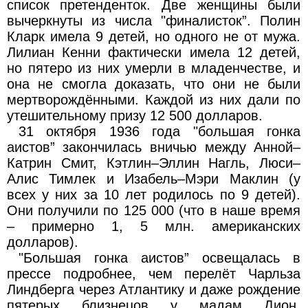
список претенденток. Две женщины были
вычеркнуты из числа "финалисток”. Полин
Кларк имела 9 детей, но одного не от мужа.
Лилиан Кенни фактически имела 12 детей,
но пятеро из них умерли в младенчестве, и
она не смогла доказать, что они не были
мертворождёнными. Каждой из них дали по
утешительному призу 12 500 долларов.
31 октября 1936 года "большая гонка
аистов” закончилась вничью между Анной–
Катрин Смит, Кэтлин–Эллин Нагль, Люси–
Алис Тимлек и Изабель–Мэри Маклин (у
всех у них за 10 лет родилось по 9 детей).
Они получили по 125 000 (что в наше время
– примерно 1, 5 млн. американских
долларов).
"Большая гонка аистов” освещалась в
прессе подробнее, чем перелёт Чарльза
Линдберга через Атлантику и даже рождение
пятерых близнецов у мадам Дион.