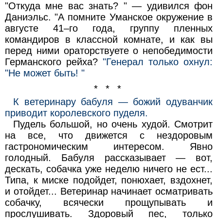
"Откуда мне вас знать? " — удивился фон
Даниэльс. "А помните Уманское окружение в
августе 41–го года, группу пленных
командиров в классной комнате, и как вы
перед ними ораторствуете о непобедимости
Германского рейха?
"Генерал только охнул:
"Не может быть! "
* * *
К ветеринару бабуля — божий одуванчик
приводит королевского пуделя.
Пудель большой, но очень худой. Смотрит
на все, что движется с нездоровым
гастрономическим интересом. Явно
голодный. Бабуля рассказывает — вот,
дескать, собачка уже неделю ничего не ест...
Типа, к миске подойдет, понюхает, вздохнет,
и отойдет... Ветеринар начинает осматривать
собачку, всячески прощупывать и
прослушивать. Здоровый пес, только