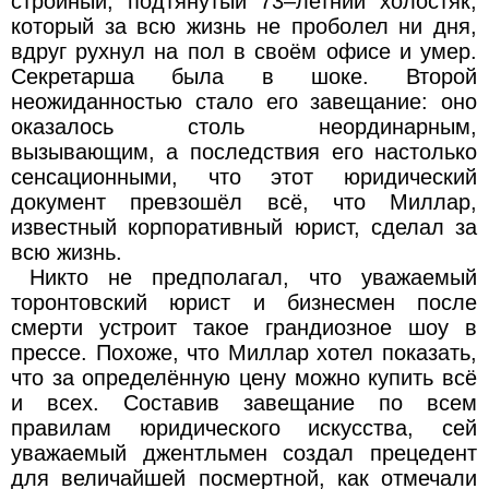
стройный, подтянутый 73–летний холостяк,
который за всю жизнь не проболел ни дня,
вдруг рухнул на пол в своём офисе и умер.
Секретарша была в шоке. Второй
неожиданностью стало его завещание: оно
оказалось столь неординарным,
вызывающим, а последствия его настолько
сенсационными, что этот юридический
документ превзошёл всё, что Миллар,
известный корпоративный юрист, сделал за
всю жизнь.
Никто не предполагал, что уважаемый
торонтовский юрист и бизнесмен после
смерти устроит такое грандиозное шоу в
прессе. Похоже, что Миллар хотел показать,
что за определённую цену можно купить всё
и всех. Составив завещание по всем
правилам юридического искусства, сей
уважаемый джентльмен создал прецедент
для величайшей посмертной, как отмечали