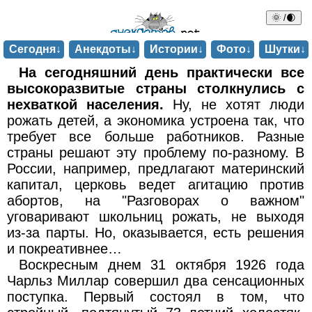
🌞 /🌒
Сегодня↓
Анекдоты↓
Истории↓
Фото↓
Шутки↓
На сегодняшний день практически все
высокоразвитые страны столкнулись с
нехваткой населения.
Ну, не хотят люди
рожать детей, а экономика устроена так, что
требует все больше работников. Разные
страны решают эту проблему по-разному. В
России, например, предлагают материнский
капитал, церковь ведет агитацию против
абортов, на "Разговорах о важном"
уговаривают школьниц рожать, не выходя
из-за парты. Но, оказывается, есть решения
и покреативнее…
Воскресным днем 31 октября 1926 года
Чарльз Миллар совершил два сенсационных
поступка. Первый состоял в том, что