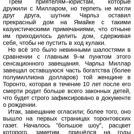
Трём приятелям–юристам, которые
дружили с Милларом, но терпеть не могли
друг друга, шутник Чарльз оставил
прекрасный дом на Ямайке с такими
казуистическими примечаниями, что отныне
им приходилось делить дом, сдерживая
себя, чтобы не пустить в ход кулаки.
Но всё это было невинными шалостями в
сравнении с главным 9–м пунктом этого
сенсационного завещания. Чарльз Миллар
завещал оставшуюся часть богатства (более
полумиллиона долларов) той женщине в
Торонто, которая в течение 10 лет после его
смерти родит больше всего законных детей,
что будет строго зафиксировано в документе
о рождении.
Итак, завещание огласили; более того, оно
вышло на первых страницах торонтовских
газет. Началось "большое шоу”, расцвет
которого, заметим, пришёлся на годы