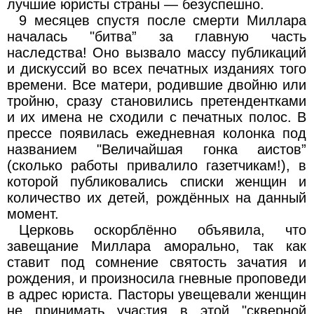
лучшие юристы страны — безуспешно.
9 месяцев спустя после смерти Миллара
началась "битва” за главную часть
наследства! Оно вызвало массу публикаций
и дискуссий во всех печатных изданиях того
времени. Все матери, родившие двойню или
тройню, сразу становились претендентками
и их имена не сходили с печатных полос. В
прессе появилась ежедневная колонка под
названием "Величайшая гонка аистов”
(сколько работы привалило газетчикам!), в
которой публиковались списки женщин и
количество их детей, рождённых на данный
момент.
Церковь оскорблённо объявила, что
завещание Миллара аморально, так как
ставит под сомнение святость зачатия и
рождения, и произносила гневные проповеди
в адрес юриста. Пасторы увещевали женщин
не принимать участия в этой "скверной