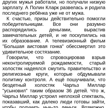
других мужья работали, но получали низкую
зарплату. А Полин Кларк развелась и родила
последнего ребёнка уже не от мужа.
К счастью, призы действительно помогли
победительницам. Все они разумно
распорядились деньгами, вырастив
замечательных детей, и не поскупились на
их образование. А телевизионный фильм
"Большая аистовая гонка” обессмертил это
удивительное состязание.
Говорили, что спровоцировав взрыв
неконтролируемой рождаемости, старый
холостяк надеялся смутить правительство и
религиозные круги, которые обдумывали
политику контроля. А ещё пошучивали, что
бездетный холостяк Чарльз Миллар
"усыновил” таким образом 36 детей. Что ж,
Чарльз Миллар устроил неплохой спектакль,
показавший, как далеко люди готовы зайти,
чтобы получить чьи–то деньги. Возможно,