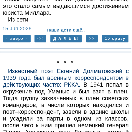
это стало самым выдающимся достижением
юриста Миллара.
Из сети
15 Jun 2026
наши дети ещё..
- вверх -
<<
Д А Л Е Е!
>>
15 сразу
* * *
Известный поэт Евгений Долматовский с
1939 года был военным корреспондентом в
действующих частях РККА.
В 1941 попал в
окружение под Уманью и был взят в плен.
Тогда группу захваченных в плен советских
командиров, в числе которых находился и
поэт–корреспондент, завели в здание школы
и усадили за парты в одном из классов,
после чего к ним пришел немецкий генерал
Эдлер Александр фон Даниэльс, который