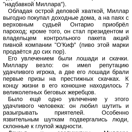
"надбавкой Миллара”).
Обладая острой деловой хваткой, Миллар
выгодно покупал доходные дома, а на паях с
верховным судьей Онтарио приобрёл
пароход; кроме того, он стал президентом и
владельцем контрольного пакета акций
пивной компании "О’Киф” (пиво этой марки
продаётся до сих пор).
Его увлечением были лошади и скачки.
Миллару везло: он имел репутацию
удачливого игрока, а две его лошади брали
первые призы на престижных скачках. К
концу жизни в его конюшне находилось 7
великолепных беговых жеребцов.
Было ещё одно увлечение у этого
удачливого человека: он любил шутить и
разыгрывать приятелей. Особенно
язвительным шуткам подвергались люди,
склонные к глупой жадности.