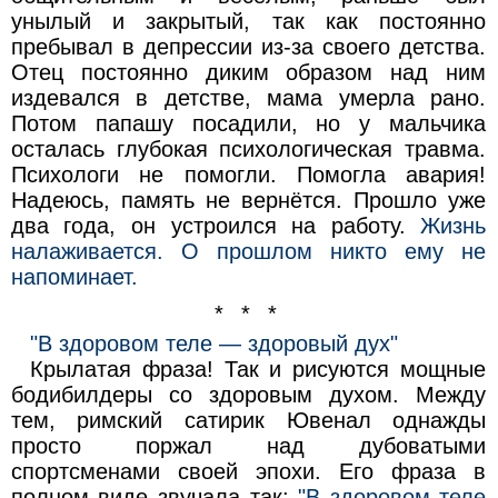
унылый и закрытый, так как постоянно
пребывал в депрессии из-за своего детства.
Отец постоянно диким образом над ним
издевался в детстве, мама умерла рано.
Потом папашу посадили, но у мальчика
осталась глубокая психологическая травма.
Психологи не помогли. Помогла авария!
Надеюсь, память не вернётся. Прошло уже
два года, он устроился на работу.
Жизнь
налаживается. О прошлом никто ему не
напоминает.
* * *
"В здоровом теле — здоровый дух"
Крылатая фраза! Так и рисуются мощные
бодибилдеры со здоровым духом. Между
тем, римский сатирик Ювенал однажды
просто поржал над дубоватыми
спортсменами своей эпохи. Его фраза в
полном виде звучала так:
"В здоровом теле