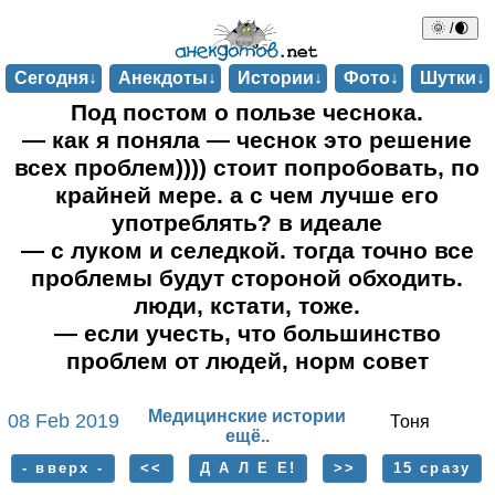
🌞 /🌒
Сегодня↓
Анекдоты↓
Истории↓
Фото↓
Шутки↓
Под постом о пользе чеснока.
— как я поняла — чеснок это решение
всех проблем)))) стоит попробовать, по
крайней мере. а с чем лучше его
употреблять? в идеале
— с луком и селедкой. тогда точно все
проблемы будут стороной обходить.
люди, кстати, тоже.
— если учесть, что большинство
проблем от людей, норм совет
Медицинские истории
08 Feb 2019
Тоня
ещё..
- вверх -
<<
Д А Л Е Е!
>>
15 сразу