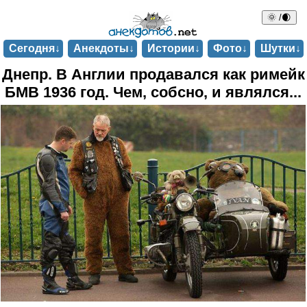
🌞 /🌒
Сегодня↓
Анекдоты↓
Истории↓
Фото↓
Шутки↓
Днепр. В Англии продавался как римейк
БМВ 1936 год. Чем, собсно, и являлся...