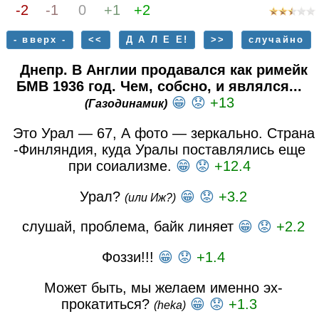
-2
-1
0
+1
+2
- вверх -
<<
Д А Л Е Е!
>>
случайно
Днепр. В Англии продавался как римейк
БМВ 1936 год. Чем, собсно, и являлся...
😁
😟
+13
(Газодинамик)
Это Урал — 67, А фото — зеркально. Страна
-Финляндия, куда Уралы поставлялись еще
при соиализме.
😁
😟
+12.4
Урал?
😁
😟
+3.2
(или Иж?)
слушай, проблема, байк линяет
😁
😟
+2.2
Фоззи!!!
😁
😟
+1.4
Может быть, мы желаем именно эх-
прокатиться?
😁
😟
+1.3
(heka)