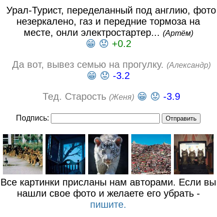
Урал-Турист, переделанный под англию, фото
незеркалено, газ и передние тормоза на
месте, онли электростартер...
(Артём)
😁
😟
+0.2
Да вот, вывез семью на прогулку.
(Александр)
😁
😟
-3.2
Тед. Старость
😁
😟
-3.9
(Женя)
Подпись:
Все картинки присланы нам авторами. Если вы
нашли свое фото и желаете его убрать -
пишите.