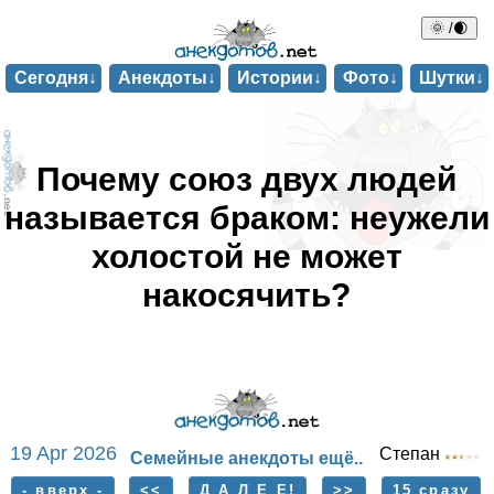
🌞 /🌒
Сегодня↓
Анекдоты↓
Истории↓
Фото↓
Шутки↓
Почему союз двух людей
называется браком: неужели
холостой не может
накосячить?
19 Apr 2026
Степан
Семейные анекдоты ещё..
- вверх -
<<
Д А Л Е Е!
>>
15 сразу