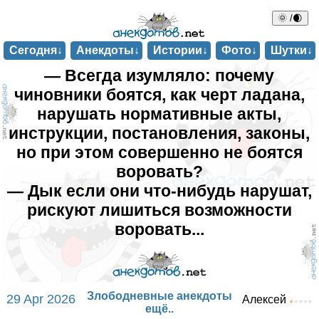
🌞 /🌒
Сегодня↓
Анекдоты↓
Истории↓
Фото↓
Шутки↓
— Всегда изумляло: почему
чиновники боятся, как черт ладана,
нарушать нормативные акты,
инструкции, постановления, законы,
но при этом совершенно не боятся
воровать?
— Дык если они что-нибудь нарушат,
рискуют лишиться возможности
воровать...
Злободневные анекдоты
29 Apr 2026
Алексей
ещё..