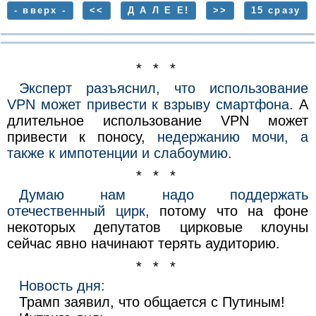
- вверх -
<<
Д А Л Е Е!
>>
15 сразу
* * *
Эксперт разъяснил, что использование
VPN может привести к взрыву смартфона.
А
длительное использование VPN может
привести к поносу,
недержанию мочи, а
также к импотенции и слабоумию.
* * *
Думаю нам надо поддержать
отечественный цирк,
потому что на фоне
некоторых депутатов цирковые клоуны
сейчас явно начинают терять аудиторию.
* * *
Новость дня:
Трамп заявил, что общается с Путиным!