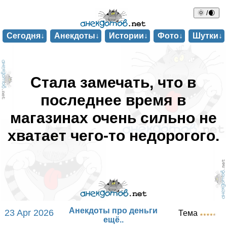
🌞 /🌒
Сегодня↓
Анекдоты↓
Истории↓
Фото↓
Шутки↓
Стала замечать, что в
последнее время в
магазинах очень сильно не
хватает чего-то недорогого.
Анекдоты про деньги
23 Apr 2026
Тема
ещё..