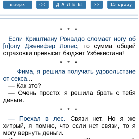
- вверх -
<<
Д А Л Е Е!
>>
15 сразу
* * *
Если Криштиану Роналдо сломает ногу об
[п]опу Дженифер Лопес,
то сумма общей
страховки превысит бюджет Узбекистана!
* * *
— Фима, я решила получать удовольствие
от ceкса.
..
— Как это?
— Очень просто: я решила брать с тебя
деньги.
* * *
— Поехал в лес.
Связи нет. Но я же
хитрый, я помню, что если нет связи, то я
могу вернуть деньги.