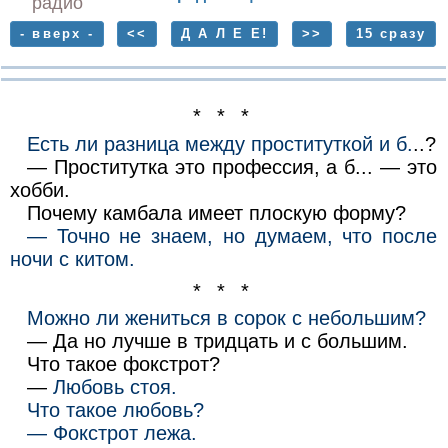
радио
- вверх -
<<
Д А Л Е Е!
>>
15 сразу
* * *
Есть ли разница между проституткой и б.
..?
— Проститутка это профессия, а б... — это
хобби.
Почему камбала имеет плоскую форму?
— Точно не знаем, но думаем, что после
ночи с китом.
* * *
Можно ли жениться в сорок с небольшим?
— Да но лучше в тридцать и с большим.
Что такое фокстрот?
—
Любовь стоя.
Что такое любовь?
— Фокстрот лежа.