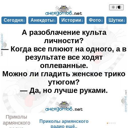
🌞 /🌒
Сегодня↓
Анекдоты↓
Истории↓
Фото↓
Шутки↓
А разоблачение культа
личности?
— Когда все плюют на одного, а в
результате все ходят
оплеванные.
Можно ли гладить женское трико
утюгом?
— Да, но лучше руками.
Приколы
Приколы армянского
армянского
радио ещё..